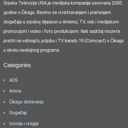
Srpska Televizija USA je medijska kompanija osnovana 2000
godine u Čikagu. Bavimo se izveštavanjem i praćenjem
događaja u srpskoj dijaspori u Americi, TV, veb i medijskom
promocijom i video i foto produkcijom. Naš sadržaj možete
pratiti na vebsajtu, jutjubu i TV kanalu 19 (Comcast) u Čikagu
u okviru nedeljnog programa.
Categories
ADS
Arhiva
Čikago dešavanja
Događaji
Istorija i religija