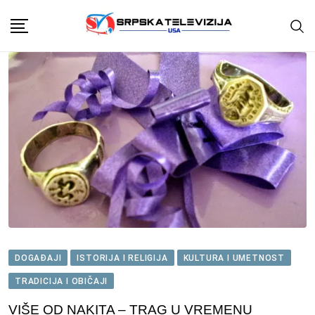
Skip
to
content
DOGAĐAJI
ISTORIJA I RELIGIJA
KULTURA I UMETNOST
TRADICIJA I OBIČAJI
VIŠE OD NAKITA – TRAG U VREMENU