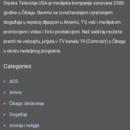
Srpska Televizija USA je medijska kompanija osnovana 2000
godine u Čikagu. Bavimo se izveštavanjem i praćenjem
događaja u srpskoj dijaspori u Americi, TV, veb i medijskom
promocijom i video i foto produkcijom. Naš sadržaj možete
pratiti na vebsajtu, jutjubu i TV kanalu 19 (Comcast) u Čikagu
u okviru nedeljnog programa.
Categories
ADS
Arhiva
Čikago dešavanja
Događaji
Istorija i religija