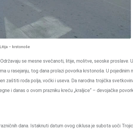
Litija – krstonoše
 Održavaju se mesne svečanoti, litije, molitve, seoske proslave.
ima u rasejanju, tog dana prolazi povorka krstonoša. U pojedinim
ćen zaštiti roda polja, voćki i useva. Da narodna trojička svetkovi
gne i danas o ovom prazniku kreću „kraljice“ – devojačke povork
prazničnih dana. Istaknuti datum ovog ciklusa je subota uoči Troji