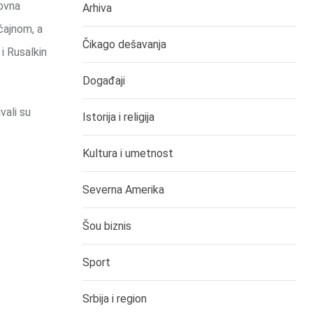
hovna
Arhiva
ćajnom, a
Čikago dešavanja
i Rusalkin
Događaji
vali su
Istorija i religija
Kultura i umetnost
Severna Amerika
Šou biznis
Sport
Srbija i region