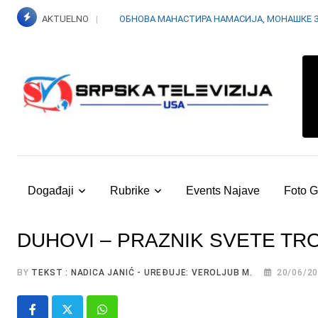
Skip
AKTUELNO
ОБНОВА МАНАСТИРА НАМАСИЈА, МОНАШКЕ 
to
content
Događaji
Rubrike
Events Najave
Foto G
DUHOVI – PRAZNIK SVETE TR
BY
TEKST : NADICA JANIĆ - UREĐUJE: VEROLJUB M.
20/06/2