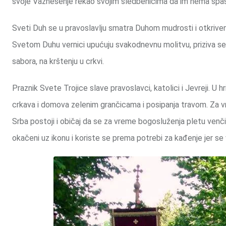
svoje Vaznesenje rekao svojim sledbenicima da im nema spas
Sveti Duh se u pravoslavlju smatra Duhom mudrosti i otkriven
Svetom Duhu vernici upućuju svakodnevnu molitvu, priziva se p
sabora, na krštenju u crkvi.
Praznik Svete Trojice slave pravoslavci, katolici i Jevreji. U h
crkava i domova zelenim grančicama i posipanja travom. Za v
Srba postoji i običaj da se za vreme bogosluženja pletu venči
okačeni uz ikonu i koriste se prema potrebi za kađenje jer se v