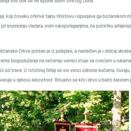
enja sve dok se ne ispune silom Svetog Duha.
ja, koji čoveku otkriva tajnu Hristovu i ispunjava ga božanskom 
ri krunisanju vladara, svim rukopolaganjima, na početku arhijerej
rišćanske Crkve prešao je iz judejske, a nasleđen je i običaj ukraš
reme bogosluženja na večernju vernici stoje sa cvećem u rukama
ći od trave. U Istočnoj Srbiji se ovi venci odnose kućama, čuvaju
eruje u njihovu lekovitost. Ritualno se kiti i drvo u bašti šarenim 