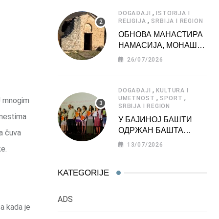
АТРАКЦИЈА
,
DOGAĐAJI
ISTORIJA I
,
RELIGIJA
SRBIJA I REGION
ОБНОВА МАНАСТИРА
НАМАСИЈА, МОНАШКЕ
ЗАДУЖБИНЕ
26/07/2026
МОРАВСКЕ СРБИЈЕ
,
DOGAĐAJI
KULTURA I
,
,
UMETNOST
SPORT
 U mnogim
SRBIJA I REGION
 mestima
У БАЈИНОЈ БАШТИ
ОДРЖАН БАШТА
na čuva
ФЕСТ 2026
13/07/2026
e.
KATEGORIJE
ADS
ca kada je