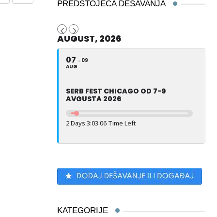
Share
Print
PREDSTOJEĆA DEŠAVANJA
via
Email
AUGUST, 2026
07
09
AUG
SERB FEST CHICAGO OD 7-9
AVGUSTA 2026
2 Days 3:03:05 Time Left
KATEGORIJE