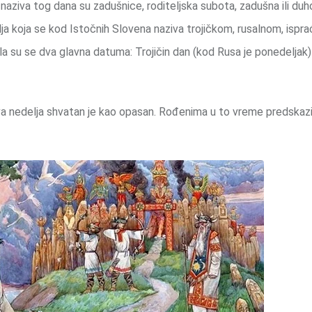
 naziva tog dana su zadušnice, roditeljska subota, zadušna ili du
lja koja se kod Istočnih Slovena naziva trojičkom, rusalnom, ispra
a su se dva glavna datuma: Trojičin dan (kod Rusa je ponedeljak) 
iva nedelja shvatan je kao opasan. Rođenima u to vreme predskazi