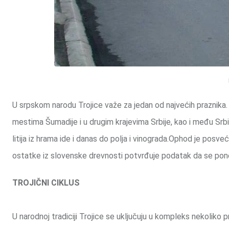
U srpskom narodu Trojice važe za jedan od najvećih praznika.
mestima Šumadije i u drugim krajevima Srbije, kao i među Srb
litija iz hrama ide i danas do polja i vinograda.Ophod je posve
ostatke iz slovenske drevnosti potvrđuje podatak da se pone
TROJIČNI CIKLUS
U narodnoj tradiciji Trojice se uključuju u kompleks nekoliko 