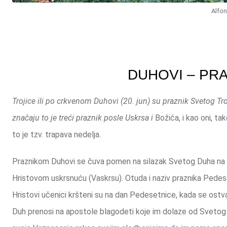
Alfon
DUHOVI – PRA
Trojice ili po crkvenom Duhovi (20. jun) su praznik Svetog Tr
značaju to je treći praznik posle Uskrsa i
Božića, i kao oni, ta
to je tzv. trapava nedelja.
Praznikom Duhovi se čuva pomen na silazak Svetog Duha na 
Hristovom uskrsnuću (Vaskrsu). Otuda i naziv praznika Pedesetn
Hristovi učenici kršteni su na dan Pedesetnice, kada se ostv
Duh prenosi na apostole blagodeti koje im dolaze od Svetog 