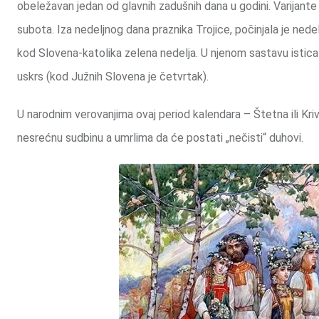
obeležavan jedan od glavnih zadušnih dana u godini. Varijante
subota. Iza nedeljnog dana praznika Trojice, počinjala je nede
kod Slovena-katolika zelena nedelja. U njenom sastavu istical
uskrs (kod Južnih Slovena je četvrtak).
U narodnim verovanjima ovaj period kalendara – Štetna ili Kr
nesrećnu sudbinu a umrlima da će postati „nečisti“ duhovi.