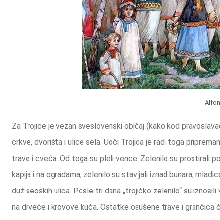
Alfon
Za Trojice je vezan sveslovenski običaj (kako kod pravoslava
crkve, dvorišta i ulice sela. Uoči Trojica je radi toga pripreman
trave i cveća. Od toga su pleli vence. Zelenilo su prostirali 
kapija i na ogradama, zelenilo su stavljali iznad bunara; mlad
duž seoskih ulica. Posle tri dana „trojičko zelenilo“ su iznosili
na drveće i krovove kuća. Ostatke osušene trave i grančica ču