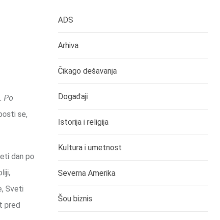
ADS
Arhiva
Čikago dešavanja
Događaji
. Po
posti se,
Istorija i religija
Kultura i umetnost
eti dan po
iji,
Severna Amerika
, Sveti
Šou biznis
t pred