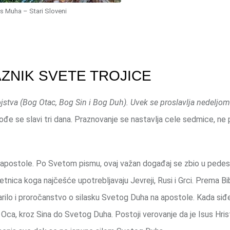
s Muha – Stari Sloveni
ZNIK SVETE TROJICE
ojstva (Bog Otac, Bog Sin i Bog Duh). Uvek se proslavlja nedeljom
kođe se slavi tri dana. Praznovanje se nastavlja cele sedmice, ne 
apostole. Po Svetom pismu, ovaj važan događaj se zbio u pedes
ica koga najčešće upotrebljavaju Jevreji, Rusi i Grci. Prema Bibl
arilo i proročanstvo o silasku Svetog Duha na apostole. Kada siđe
Oca, kroz Sina do Svetog Duha. Postoji verovanje da je Isus Hris