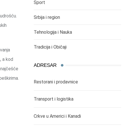
Sport
mudrošću.
Srbija i region
skih
Tehnologija i Nauka
Tradicija i Običaji
avanja
, a kod
ADRESAR
, najčešće
peškirima.
Restorani i prodavnice
Transport i logistika
Crkve u Americi i Kanadi