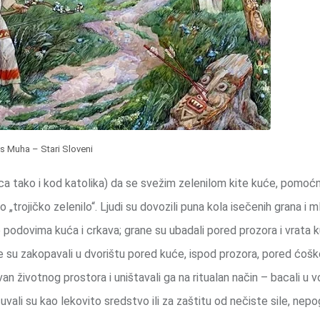
s Muha – Stari Sloveni
ca tako i kod katolika) da se svežim zelenilom kite kuće, pomoć
o „trojičko zelenilo“. Ljudi su dovozili puna kola isečenih grana i m
po podovima kuća i crkava; grane su ubadali pored prozora i vrata 
ice su zakopavali u dvorištu pored kuće, ispod prozora, pored ćošk
 van životnog prostora i uništavali ga na ritualan način – bacali u v
vali su kao lekovito sredstvo ili za zaštitu od nečiste sile, nep