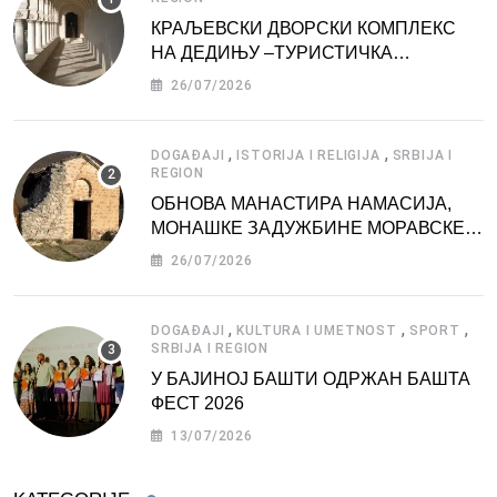
КРАЉЕВСКИ ДВОРСКИ КОМПЛЕКС
НА ДЕДИЊУ –ТУРИСТИЧКА
АТРАКЦИЈА
26/07/2026
,
,
DOGAĐAJI
ISTORIJA I RELIGIJA
SRBIJA I
REGION
ОБНОВА МАНАСТИРА НАМАСИЈА,
МОНАШКЕ ЗАДУЖБИНЕ МОРАВСКЕ
СРБИЈЕ
26/07/2026
,
,
,
DOGAĐAJI
KULTURA I UMETNOST
SPORT
SRBIJA I REGION
У БАЈИНОЈ БАШТИ ОДРЖАН БАШТА
ФЕСТ 2026
13/07/2026