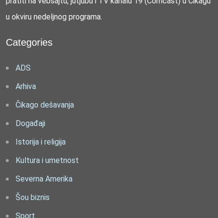
pratiti na vebsajtu, jutjubu i TV kanalu 19 (Comcast) u Čikagu
u okviru nedeljnog programa.
Categories
ADS
Arhiva
Čikago dešavanja
Događaji
Istorija i religija
Kultura i umetnost
Severna Amerika
Šou biznis
Sport