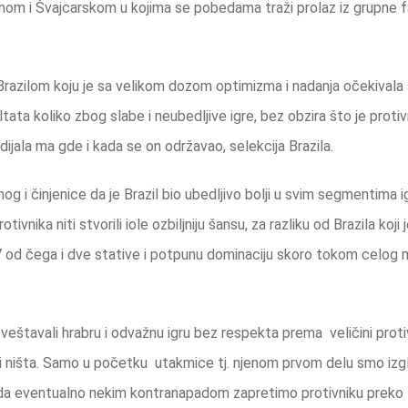
m i Švajcarskom u kojima se pobedama traži prolaz iz grupne f
razilom koju je sa velikom dozom optimizma i nadanja očekivala
ta koliko zbog slabe i neubedljive igre, bez obzira što je protiv
ijala ma gde i kada se on održavao, selekcija Brazila.
og i činjenice da je Brazil bio ubedljivo bolji u svim segmentima i
nika niti stvorili iole ozbiljniju šansu, za razliku od Brazila koji 
od čega i dve stative i potpunu dominaciju skoro tokom celog m
veštavali hrabru i odvažnu igru bez respekta prema veličini protiv
li ništa. Samo u početku utakmice tj. njenom prvom delu smo izgl
a eventualno nekim kontranapadom zapretimo protivniku preko