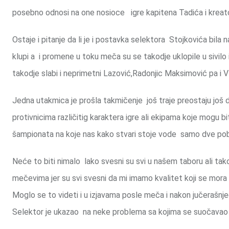
posebno odnosi na one nosioce igre kapitena Tadića i kreatora i
Ostaje i pitanje da li je i postavka selektora Stojkovića bil
klupi a i promene u toku meča su se takodje uklopile u sivil
takodje slabi i neprimetni Lazović,Radonjic Maksimović pa i V
Jedna utakmica je prošla takmičenje još traje preostaju još
protivnicima različitig karaktera igre ali ekipama koje mogu b
šampionata na koje nas kako stvari stoje vode samo dve po
Neće to biti nimalo lako svesni su svi u našem taboru ali ta
mečevima jer su svi svesni da mi imamo kvalitet koji se mor
Moglo se to videti i u izjavama posle meča i nakon jučerašnje
Selektor je ukazao na neke problema sa kojima se suočavao