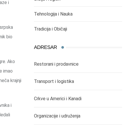
aze i
Tehnologija i Nauka
 srpska
Tradicija i Običaji
nik bio
ADRESAR
gre. Ako
Restorani i prodavnice
je imao
eča krajnji
Transport i logistika
Crkve u Americi i Kanadi
nika i
edali
Organizacije i udruženja