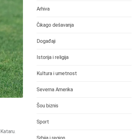
Arhiva
Čikago dešavanja
Događaji
Istorija i religija
Kultura i umetnost
Severna Amerika
Šou biznis
Sport
 Kataru.
Srbija i region