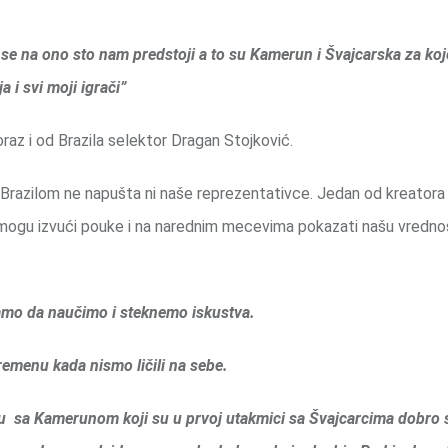
 se na ono sto nam predstoji a to su Kamerun i Švajcarska za ko
a i svi moji igrači”
az i od Brazila selektor Dragan Stojković.
razilom ne napušta ni naše reprezentativce. Jedan od kreatora 
za mogu izvući pouke i na narednim mecevima pokazati našu vrednos
 samo da naučimo i steknemo iskustva.
emenu kada nismo ličili na sebe.
sa Kamerunom koji su u prvoj utakmici sa Švajcarcima dobro st