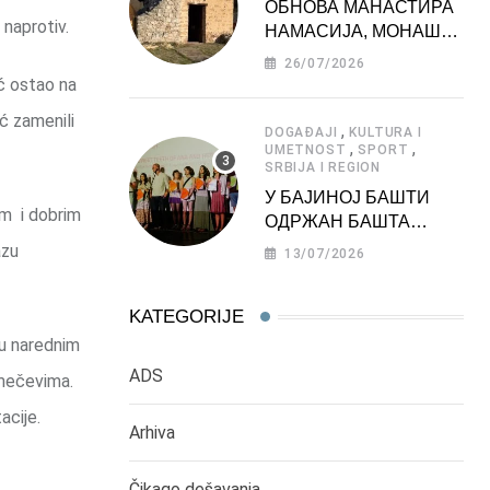
ОБНОВА МАНАСТИРА
 naprotiv.
НАМАСИЈА, МОНАШКЕ
ЗАДУЖБИНЕ
26/07/2026
МОРАВСКЕ СРБИЈЕ
ić ostao na
ć zamenili
,
DOGAĐAJI
KULTURA I
,
,
UMETNOST
SPORT
SRBIJA I REGION
У БАЈИНОЈ БАШТИ
im i dobrim
ОДРЖАН БАШТА
ФЕСТ 2026
azu
13/07/2026
KATEGORIJE
 u narednim
ADS
 mečevima.
acije.
Arhiva
Čikago dešavanja