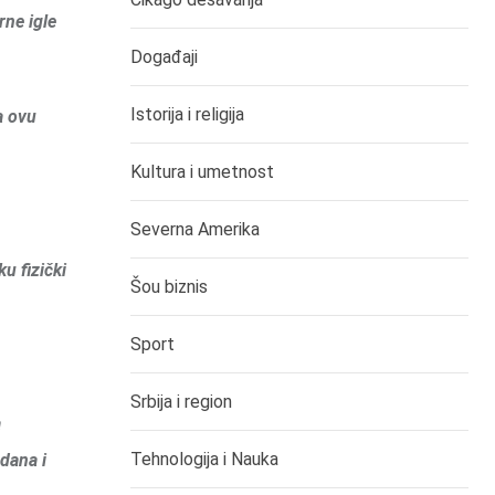
rne igle
Događaji
Istorija i religija
a ovu
Kultura i umetnost
Severna Amerika
u fizički
Šou biznis
Sport
Srbija i region
a
Tehnologija i Nauka
dana i