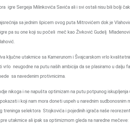
gre Sergeja Milinkovića Savića ali i svi ostali nisu bili bolji čak
a najsrećnija sa jednim špicem ovog puta Mitrovićem dok je Vlahov
o igre pa su one koji su počeli meč kao Živković Gudelj Mladenovi
lahović.
 dva ključne utakmice sa Kamerunom i Švajcarskom vrlo kvalitetn
iti vrlo neugodne na putu naših ambicija da se plasiramo u dalju f
bede sa navedenim protivnicima.
kodje nikoga i ne napušta optimizam na putu potpunog iskupljenja
a pokazati i koji nam mora doneti uspeh u narednim sudbonosnim
g treninga selektora Stojkovića i pojedinih igrača naše reorezent
 pre utakmice ali ipak sa optimizmom gleda na naredne mečeve: