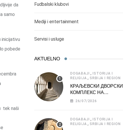
Fudbalski klubovi
jivije da
ila samo
Mediji i entertainment
Servisi i usluge
inicijativu
i do pobede
AKTUELNO
,
decembra
DOGAĐAJI
ISTORIJA I
,
RELIGIJA
SRBIJA I REGION
a
КРАЉЕВСКИ ДВОРСКИ
КОМПЛЕКС НА
ДЕДИЊУ –
26/07/2026
ТУРИСТИЧКА
u tek naši
АТРАКЦИЈА
,
DOGAĐAJI
ISTORIJA I
,
RELIGIJA
SRBIJA I REGION
se