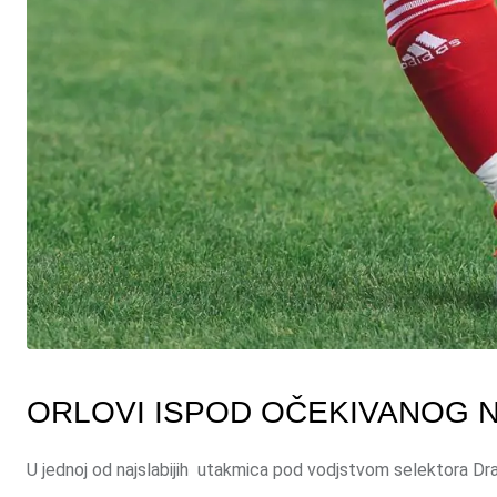
ORLOVI ISPOD OČEKIVANOG NI
U jednoj od najslabijih utakmica pod vodjstvom selektora Dra