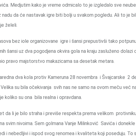
ića. Medjutim kako je vreme odmicalo to je izgledalo sve neubedl
adu da će nastavak igre biti bolji u svakom pogledu. Ali to je b
e želeli.
 pasova bez iole organizovane igre i šansi prepustivši tako potpunu 
štenih šansi uz dva pogodjena okvira gola na kraju zasluženo dolaz
ugi bio pravo majstorstvo makazicama sa desetak metara.
 naredna dva kola protiv Kameruna 28 novembra i Švajcarske 2 
. Velika su bila očekivanja svih nas ne samo na ovom meču već n
 koliko su ona bila realna i opravdana.
et da li je bilo straha i previše respekta prema velikom protivnik
su na svim nivoima. Sem golmana Vanje Milinković Savića i donekle
edi i nebedljivi i ispod svog renomea i kvaliteta koji poseduju. To 