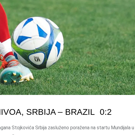
VOA, SRBIJA – BRAZIL 0:2
gana Stojkovića Srbija zasluženo poražena na startu Mundijala u