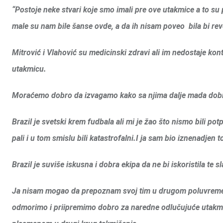
“Postoje neke stvari koje smo imali pre ove utakmice a to su 
male su nam bile šanse ovde, a da ih nisam poveo bila bi revo
Mitrović i Vlahović su medicinski zdravi ali im nedostaje kon
utakmicu.
Moraćemo dobro da izvagamo kako sa njima dalje mada dobij
Brazil je svetski krem fudbala ali mi je žao što nismo bili po
pali i u tom smislu bili katastrofalni.I ja sam bio iznenadjen
Brazil je suviše iskusna i dobra ekipa da ne bi iskoristila te s
Ja nisam mogao da prepoznam svoj tim u drugom poluvremenu
odmorimo i priipremimo dobro za naredne odlučujuće utakmic