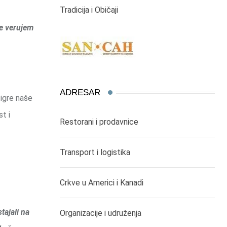
Tradicija i Običaji
je verujem
ADRESAR
igre naše
t i
Restorani i prodavnice
Transport i logistika
Crkve u Americi i Kanadi
ajali na
Organizacije i udruženja