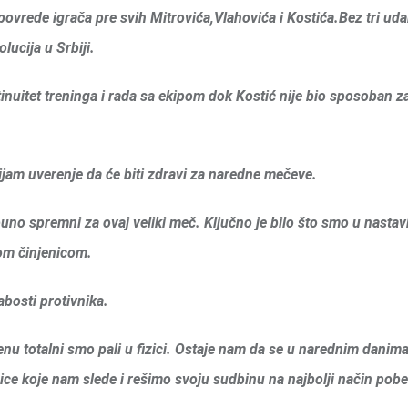
povrede igrača pre svih Mitrovića,Vlahovića i Kostića.Bez tri uda
lucija u Srbiji.
tinuitet treninga i rada sa ekipom dok Kostić nije bio sposoban z
am uverenje da će biti zdravi za naredne mečeve.
tpuno spremni za ovaj veliki meč. Ključno je bilo što smo u nastavk
 tom činjenicom.
labosti protivnika.
 totalni smo pali u fizici. Ostaje nam da se u narednim danim
e koje nam slede i rešimo svoju sudbinu na najbolji način pobe