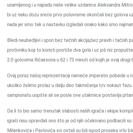
usamljenog i u napadu naše velike uzdanice Aleksandra Mitrov
bi uz neku dozu sreće prvo poluvreme okončali bez golova uz n
nada jer smo tek u nastavku izgledali onako kako smo najmanj
Bledi neubedljivi i spori bez tečnih akcija,bez pravih i tačnih
protivniku koji to koristi postiže dva gola i uz još niz propu
2:0 golovima Ričairsona u 62 i 73 minuti od kojih je ovaj dr
Ovaj poraz našoj reprezentaciji nameće imperativ pobede u
ukoliko želimo prolaz u dalju deo takmičenja tzv nokaut fazu
sampionatu uopšte ali se posle ove utakmice postavlja pitanje
Da li to bio samo trenutak slabosti naših igrača i ekipe kompl
igrači nisu opravdali ono što je od njih očekivano podbacili 
Milenkovića i Pavlovića svi ostali su bili ispod proseka vrlo bl