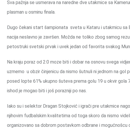
Sva pažnja se usmerava na naredne dve utakmice sa Kameruno
plasman u osminu finala.
Dugo čekani start šampionata sveta u Kataru i utakmicu sa B
nacija neslavno je završen. Možda ne toliko zbog samog rezulta
petostruki svetski prvak i uvek jedan od favorita svakog Mund
Na kraju poraz od 2:0 moze biti i dobar na osnovu svega vidjen
uzmemo u obzir činjenicu da nismo šutnuli ni jednom na gol protiv
posed lopte 61% ukupno šuteva prema golu 19 u okvir gola 7 
ishod je mogao biti i još porazniji po nas.
Iako su i selektor Dragan Stojković i igrači pre utakmice nago
njihovim fudbalskim kvalitetima od toga skoro da nismo vide
organizovano sa dobrom postavkom odbrane i mogućnošcu d