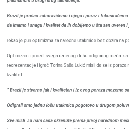
plasmanom u drugi krug takmičenja.
Brazil je prošao zaboravićemo i njega i poraz i fokusiraćemo
da imamo i snagu i kvalitet da ih dobijemo u šta san uveren i j
rekao je pun optimizma za naredne utakmice bez obzira na por
Optimizam i pored svega recenog i loše odigranog meča sa B
reorezentacije i igrač Torina Saša Lukić misli da se iz pora
kvalitet:
” Brazil je stvarno jak i kvalitetan i iz ovog poraza mozemo
Odigrali smo jednu lošu utakmicu pogotovo u drugom poluvr
Sve misli su nam sada okrenute prema prvoj narednom meču 