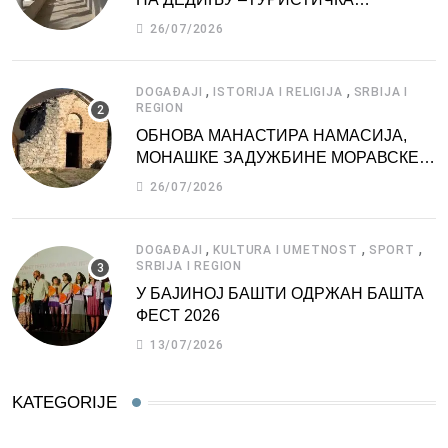
АТРАКЦИЈА
26/07/2026
,
,
DOGAĐAJI
ISTORIJA I RELIGIJA
SRBIJA I
REGION
ОБНОВА МАНАСТИРА НАМАСИЈА,
МОНАШКЕ ЗАДУЖБИНЕ МОРАВСКЕ
СРБИЈЕ
26/07/2026
,
,
,
DOGAĐAJI
KULTURA I UMETNOST
SPORT
SRBIJA I REGION
У БАЈИНОЈ БАШТИ ОДРЖАН БАШТА
ФЕСТ 2026
13/07/2026
KATEGORIJE