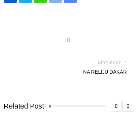
Whatsapp
Print
Share
via
Email
NEXT POST
NA RELIJU DAKAR
Related Post