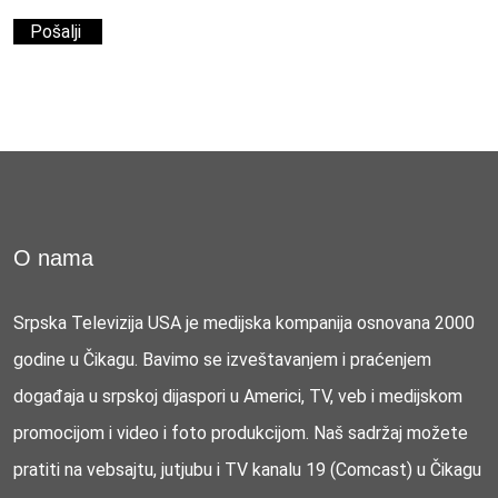
O nama
Srpska Televizija USA je medijska kompanija osnovana 2000
godine u Čikagu. Bavimo se izveštavanjem i praćenjem
događaja u srpskoj dijaspori u Americi, TV, veb i medijskom
promocijom i video i foto produkcijom. Naš sadržaj možete
pratiti na vebsajtu, jutjubu i TV kanalu 19 (Comcast) u Čikagu