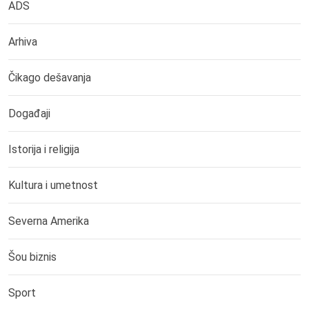
ADS
Arhiva
Čikago dešavanja
Događaji
Istorija i religija
Kultura i umetnost
Severna Amerika
Šou biznis
Sport