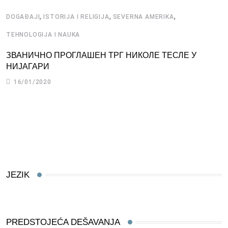
,
,
,
DOGAĐAJI
ISTORIJA I RELIGIJA
SEVERNA AMERIKA
D
TEHNOLOGIJA I NAUKA
D
ЗВАНИЧНО ПРОГЛАШЕН ТРГ НИКОЛЕ ТЕСЛЕ У
НИЈАГАРИ
16/01/2020
JEZIK
PREDSTOJEĆA DEŠAVANJA