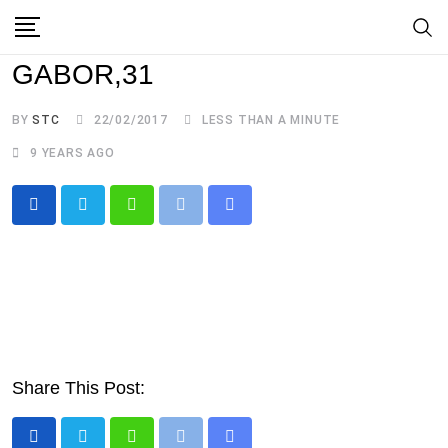
Skip
to
GABOR,31
content
BY
STC
22/02/2017
LESS THAN A MINUTE
9 YEARS AGO
Whatsapp
Print
Share
via
Email
Share This Post: