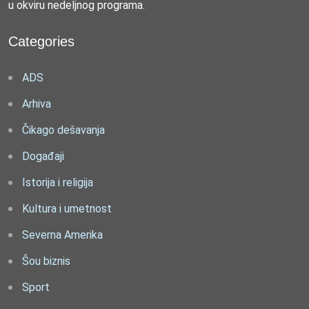
u okviru nedeljnog programa.
Categories
ADS
Arhiva
Čikago dešavanja
Događaji
Istorija i religija
Kultura i umetnost
Severna Amerika
Šou biznis
Sport