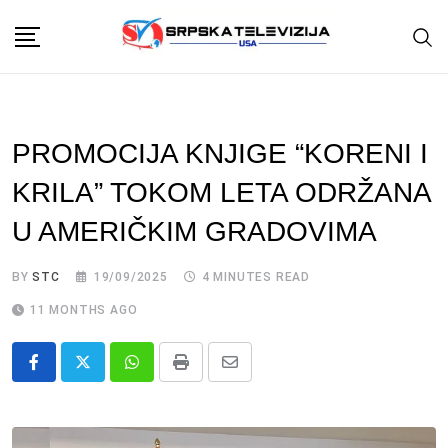
Skip
to
content
PROMOCIJA KNJIGE “KORENI I
KRILA” TOKOM LETA ODRŽANA
U AMERIČKIM GRADOVIMA
BY
STC
19/09/2025
4 MINUTES READ
11 MONTHS AGO
Whatsapp
Print
Share
via
Email