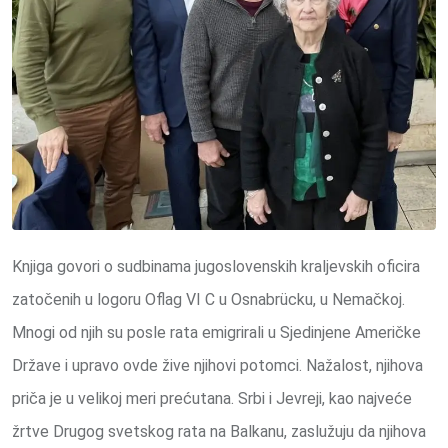
Knjiga govori o sudbinama jugoslovenskih kraljevskih oficira
zatočenih u logoru Oflag VI C u Osnabrücku, u Nemačkoj.
Mnogi od njih su posle rata emigrirali u Sjedinjene Američke
Države i upravo ovde žive njihovi potomci. Nažalost, njihova
priča je u velikoj meri prećutana. Srbi i Jevreji, kao najveće
žrtve Drugog svetskog rata na Balkanu, zaslužuju da njihova