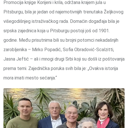
Promocija knjige Korijeni i krila, održana krajem jula u
Pitsburgu, bila je jedan od najemotivnijih trenutaka Željkovog
višegodišnjeg istraživačkog rada. Domaćin događaja bila je
srpska zajednica koja u Pitsburgu postoji još od 1901.
godine. Među prisutnima bili su brojni potomci nekadašnjih
zarobljenika – Mirko Popadić, Sofia Obradović-Scalzitti,
Jasna Jeftić – ali i mnogi drugi Srbi koji su došli iz poštovanja
prema temi. Zajednička poruka svih bila je: „Ovakva istorija
mora imati mesto sećanja.“