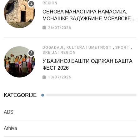
REGION
ОБНОВА МАНАСТИРА НАМАСИЈА,
МОНАШКЕ ЗАДУЖБИНЕ МОРАВСКЕ
СРБИЈЕ
26/07/2026
,
,
,
DOGAĐAJI
KULTURA I UMETNOST
SPORT
SRBIJA I REGION
У БАЈИНОЈ БАШТИ ОДРЖАН БАШТА
ФЕСТ 2026
13/07/2026
KATEGORIJE
ADS
Arhiva