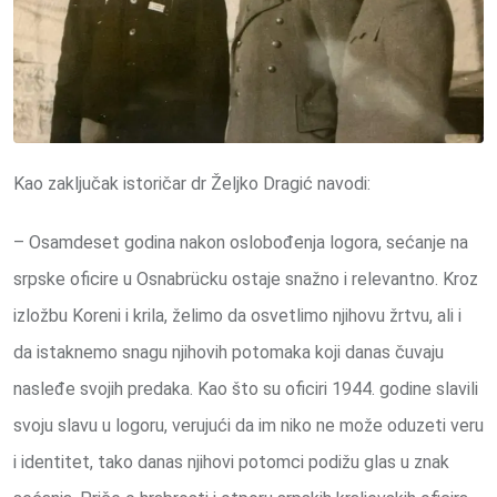
Kao zaključak istoričar dr Željko Dragić navodi:
– Osamdeset godina nakon oslobođenja logora, sećanje na
srpske oficire u Osnabrücku ostaje snažno i relevantno. Kroz
izložbu Koreni i krila, želimo da osvetlimo njihovu žrtvu, ali i
da istaknemo snagu njihovih potomaka koji danas čuvaju
nasleđe svojih predaka. Kao što su oficiri 1944. godine slavili
svoju slavu u logoru, verujući da im niko ne može oduzeti veru
i identitet, tako danas njihovi potomci podižu glas u znak