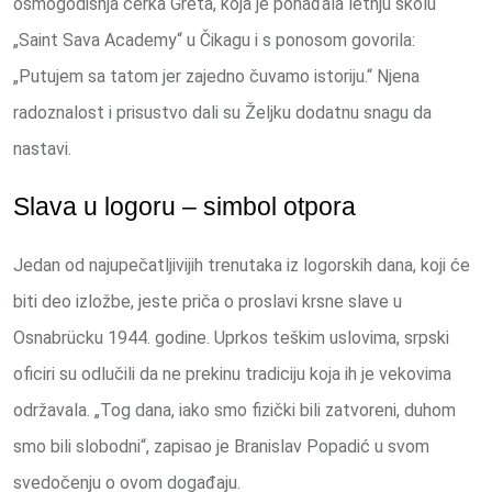
osmogodišnja ćerka Greta, koja je pohađala letnju školu
„Saint Sava Academy“ u Čikagu i s ponosom govorila:
„Putujem sa tatom jer zajedno čuvamo istoriju.“ Njena
radoznalost i prisustvo dali su Željku dodatnu snagu da
nastavi.
Slava u logoru – simbol otpora
Jedan od najupečatljivijih trenutaka iz logorskih dana, koji će
biti deo izložbe, jeste priča o proslavi krsne slave u
Osnabrücku 1944. godine. Uprkos teškim uslovima, srpski
oficiri su odlučili da ne prekinu tradiciju koja ih je vekovima
održavala. „Tog dana, iako smo fizički bili zatvoreni, duhom
smo bili slobodni“, zapisao je Branislav Popadić u svom
svedočenju o ovom događaju.