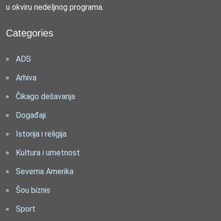
u okviru nedeljnog programa.
Categories
ADS
Arhiva
Čikago dešavanja
Događaji
Istorija i religija
Kultura i umetnost
Severna Amerika
Šou biznis
Sport