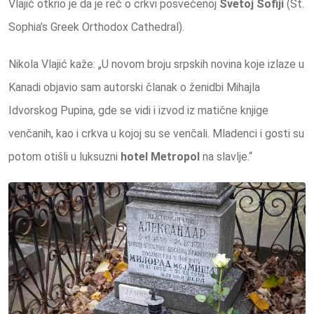
Vlajić otkrio je da je reč o crkvi posvećenoj
Svetoj Sofiji
(St.
Sophia’s Greek Orthodox Cathedral).
Nikola Vlajić kaže: „U novom broju srpskih novina koje izlaze u
Kanadi objavio sam autorski članak o ženidbi Mihajla
Idvorskog Pupina, gde se vidi i izvod iz matične knjige
venčanih, kao i crkva u kojoj su se venčali. Mladenci i gosti su
potom otišli u luksuzni
hotel Metropol
na slavlje.“