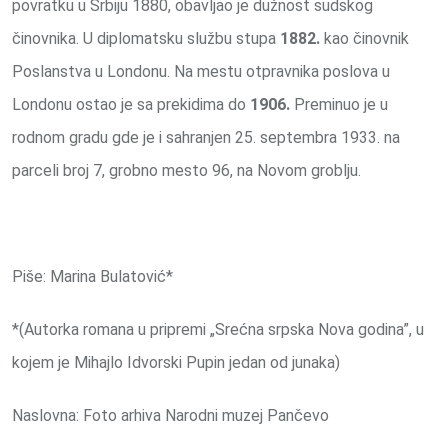
povratku u Srbiju 1880, obavljao je dužnost sudskog
činovnika. U diplomatsku službu stupa
1882.
kao činovnik
Poslanstva u Londonu. Na mestu otpravnika poslova u
Londonu ostao je sa prekidima do
1906.
Preminuo je u
rodnom gradu gde je i sahranjen 25. septembra 1933. na
parceli broj 7, grobno mesto 96, na Novom groblju.
Piše: Marina Bulatović*
*(Autorka romana u pripremi „Srećna srpska Nova godina”, u
kojem je Mihajlo Idvorski Pupin jedan od junaka)
Naslovna: Foto arhiva Narodni muzej Pančevo