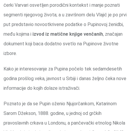
ćerki Varvari osvetljen porodični kontekst i manje poznati
segmenti njegovog života; a u završnom delu Vlajić je po prvi
put predstavio novootkrivene podatke o Pupinovoj ženidbi,
među kojima i
izvod iz matične knjige venčanih
, značajan
dokument koji baca dodatno svetlo na Pupinove životne
izbore.
Kako je interesovanje za Pupina počelo tek sedamdesetih
godina prošlog veka, javnost u Srbiji i danas željno čeka nove
informacije do kojih dolaze istraživači.
Poznato je da se Pupin oženio Njujorčankom, Katarinom
Sarom Džekson, 1888. godine, u jednoj od grčkih
pravoslavnih crkava u Londonu, a pančevački etnolog Nikola