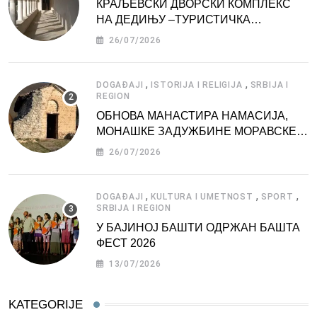
КРАЉЕВСКИ ДВОРСКИ КОМПЛЕКС
НА ДЕДИЊУ –ТУРИСТИЧКА
АТРАКЦИЈА
26/07/2026
,
,
DOGAĐAJI
ISTORIJA I RELIGIJA
SRBIJA I
REGION
ОБНОВА МАНАСТИРА НАМАСИЈА,
МОНАШКЕ ЗАДУЖБИНЕ МОРАВСКЕ
СРБИЈЕ
26/07/2026
,
,
,
DOGAĐAJI
KULTURA I UMETNOST
SPORT
SRBIJA I REGION
У БАЈИНОЈ БАШТИ ОДРЖАН БАШТА
ФЕСТ 2026
13/07/2026
KATEGORIJE