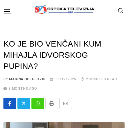
Skip
to
content
KO JE BIO VENČANI KUM
MIHAJLA IDVORSKOG
PUPINA?
BY
MARINA BULATOVIĆ
16/12/2025
2 MINUTES READ
8 MONTHS AGO
Whatsapp
Print
Share
via
Email