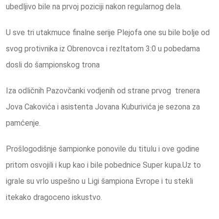
ubedljivo bile na prvoj poziciji nakon regularnog dela.
U sve tri utakmuce finalne serije Plejofa one su bile bolje od
svog protivnika iz Obrenovca i rezltatom 3:0 u pobedama
dosli do šampionskog trona
Iza odličnih Pazovčanki vodjenih od strane prvog trenera
Jova Cakovića i asistenta Jovana Kuburivića je sezona za
pamćenje.
Prošlogodišnje šampionke ponovile du titulu i ove godine
pritom osvojili i kup kao i bile pobednice Super kupa.Uz to
igrale su vrlo uspešno u Ligi šampiona Evrope i tu stekli
itekako dragoceno iskustvo.