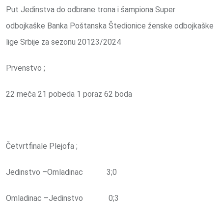
Put Jedinstva do odbrane trona i šampiona Super
odbojkaške Banka Poštanska Štedionice ženske odbojkaške
lige Srbije za sezonu 20123/2024
Prvenstvo ;
22 meča 21 pobeda 1 poraz 62 boda
Četvrtfinale Plejofa ;
Jedinstvo –Omladinac 3;0
Omladinac –Jedinstvo 0;3