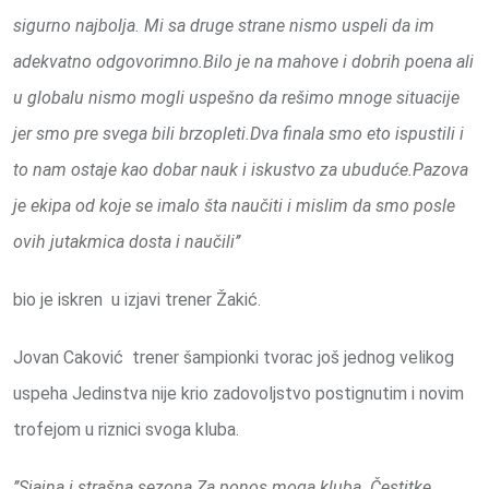
sigurno najbolja. Mi sa druge strane nismo uspeli da im
adekvatno odgovorimno.Bilo je na mahove i dobrih poena ali
u globalu nismo mogli uspešno da rešimo mnoge situacije
jer smo pre svega bili brzopleti.Dva finala smo eto ispustili i
to nam ostaje kao dobar nauk i iskustvo za ubuduće.Pazova
je ekipa od koje se imalo šta naučiti i mislim da smo posle
ovih jutakmica dosta i naučili’’
bio je iskren u izjavi trener Žakić.
Jovan Caković trener šampionki tvorac još jednog velikog
uspeha Jedinstva nije krio zadovoljstvo postignutim i novim
trofejom u riznici svoga kluba.
’’Sjajna i strašna sezona.Za ponos moga kluba .Čestitke