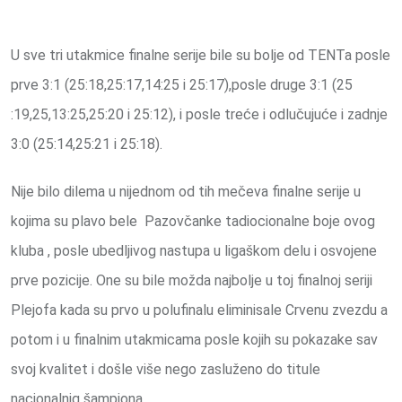
U sve tri utakmice finalne serije bile su bolje od TENTa posle
prve 3:1 (25:18,25:17,14:25 i 25:17),posle druge 3:1 (25
:19,25,13:25,25:20 i 25:12), i posle treće i odlučujuće i zadnje
3:0 (25:14,25:21 i 25:18).
Nije bilo dilema u nijednom od tih mečeva finalne serije u
kojima su plavo bele Pazovčanke tadiocionalne boje ovog
kluba , posle ubedljivog nastupa u ligaškom delu i osvojene
prve pozicije. One su bile možda najbolje u toj finalnoj seriji
Plejofa kada su prvo u polufinalu eliminisale Crvenu zvezdu a
potom i u finalnim utakmicama posle kojih su pokazake sav
svoj kvalitet i došle više nego zasluženo do titule
nacionalnig šampiona.