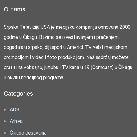
O nama
Srpska Televizija USA je medijska kompanija osnovana 2000
godine u Čikagu. Bavimo se izveštavanjem i praćenjem
događaja u srpskoj dijaspori u Americi, TV, veb i medijskom
promocijom i video i foto produkcijom. Naš sadržaj možete
pratiti na vebsajtu, jutjubu i TV kanalu 19 (Comcast) u Čikagu
u okviru nedeljnog programa.
Categories
ADS
Arhiva
Čikago dešavanja