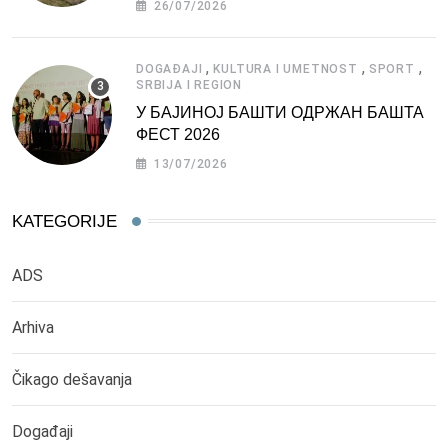
26/07/2026
,
,
,
DOGAĐAJI
KULTURA I UMETNOST
SPORT
SRBIJA I REGION
У БАЈИНОЈ БАШТИ ОДРЖАН БАШТА
ФЕСТ 2026
13/07/2026
KATEGORIJE
ADS
Arhiva
Čikago dešavanja
Događaji