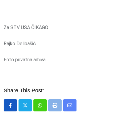
Za STV USA ČIKAGO
Rajko Delibašić
Foto privatna arhiva
Share This Post:
Whatsapp
Print
Share
via
Email