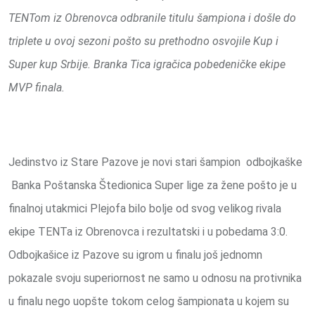
TENTom iz Obrenovca odbranile titulu šampiona i došle do
triplete u ovoj sezoni pošto su prethodno osvojile Kup i
Super kup Srbije. Branka Tica igračica pobedeničke ekipe
MVP finala.
Jedinstvo iz Stare Pazove je novi stari šampion odbojkaške
Banka Poštanska Štedionica Super lige za žene pošto je u
finalnoj utakmici Plejofa bilo bolje od svog velikog rivala
ekipe TENTa iz Obrenovca i rezultatski i u pobedama 3:0.
Odbojkašice iz Pazove su igrom u finalu još jednomn
pokazale svoju superiornost ne samo u odnosu na protivnika
u finalu nego uopšte tokom celog šampionata u kojem su