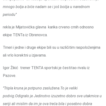
mnogo bolja a biće nadam se i još boilja u narednom
periodu’’
rekla je Mijatovićka glavna karika crveno crnih odnosno
ekipe TENTa iz Obrenovca.
Trneri i jedne i druge ekipe bili su u različitim raspoloženjima
ali vrlo korektni u izjavama.
Igor Žikić trener TENTA sportski je čestitao rivalu iz
Pazove.
’’Tripla kruna je potpuno zaslužena.To je veliki
podvig.Odigralo je Jedinstvo izuzetno dobro sve utakmice u
seriji ali mislim da im je ova treća bila i posebno dobra