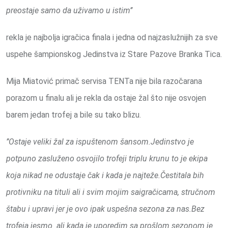
preostaje samo da uživamo u istim’’
rekla je najbolja igračica finala i jedna od najzaslužnijih za sve
uspehe šampionskog Jedinstva iz Stare Pazove Branka Tica.
Mija Miatović primač servisa TENTa nije bila razočarana
porazom u finalu ali je rekla da ostaje žal što nije osvojen
barem jedan trofej a bile su tako blizu.
’’Ostaje veliki žal za ispuštenom šansom.Jedinstvo je
potpuno zasluženo osvojilo trofeji triplu krunu to je ekipa
koja nikad ne odustaje čak i kada je najteže.Čestitala bih
protivniku na tituli ali i svim mojim saigračicama, stručnom
štabu i upravi jer je ovo ipak uspešna sezona za nas.Bez
trofeja jesmo ali kada je uporedim sa prošlom sezonom je