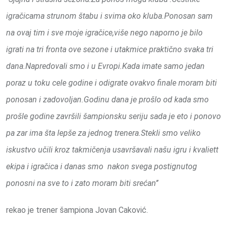
igračicama strunom štabu i svima oko kluba.Ponosan sam
na ovaj tim i sve moje igračice,više nego naporno je bilo
igrati na tri fronta ove sezone i utakmice praktično svaka tri
dana.Napredovali smo i u Evropi.Kada imate samo jedan
poraz u toku cele godine i odigrate ovakvo finale moram biti
ponosan i zadovoljan.Godinu dana je prošlo od kada smo
prošle godine završili šampionsku seriju sada je eto i ponovo
pa zar ima šta lepše za jednog trenera.Stekli smo veliko
iskustvo učili kroz takmičenja usavršavali našu igru i kvaliett
ekipa i igračica i danas smo nakon svega postignutog
ponosni na sve to i zato moram biti srećan’’
rekao je trener šampiona Jovan Caković.