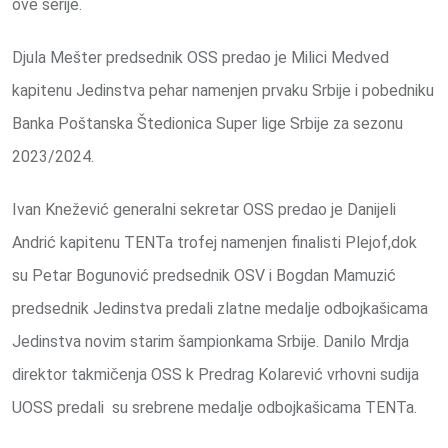
ove serije.
Djula Mešter predsednik OSS predao je Milici Medved
kapitenu Jedinstva pehar namenjen prvaku Srbije i pobedniku
Banka Poštanska Štedionica Super lige Srbije za sezonu
2023/2024.
Ivan Knežević generalni sekretar OSS predao je Danijeli
Andrić kapitenu TENTa trofej namenjen finalisti Plejof,dok
su Petar Bogunović predsednik OSV i Bogdan Mamuzić
predsednik Jedinstva predali zlatne medalje odbojkašicama
Jedinstva novim starim šampionkama Srbije. Danilo Mrdja
direktor takmičenja OSS k Predrag Kolarević vrhovni sudija
UOSS predali su srebrene medalje odbojkašicama TENTa.