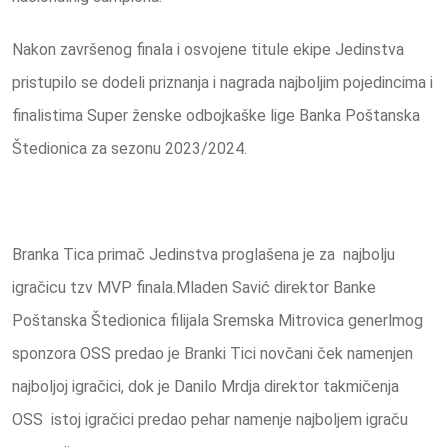
Nakon završenog finala i osvojene titule ekipe Jedinstva
pristupilo se dodeli priznanja i nagrada najboljim pojedincima i
finalistima Super ženske odbojkaške lige Banka Poštanska
Štedionica za sezonu 2023/2024.
Branka Tica primač Jedinstva proglašena je za najbolju
igračicu tzv MVP finala.Mladen Savić direktor Banke
Poštanska Štedionica filijala Sremska Mitrovica generlmog
sponzora OSS predao je Branki Tici novčani ček namenjen
najboljoj igračici, dok je Danilo Mrdja direktor takmičenja
OSS istoj igračici predao pehar namenje najboljem igraču