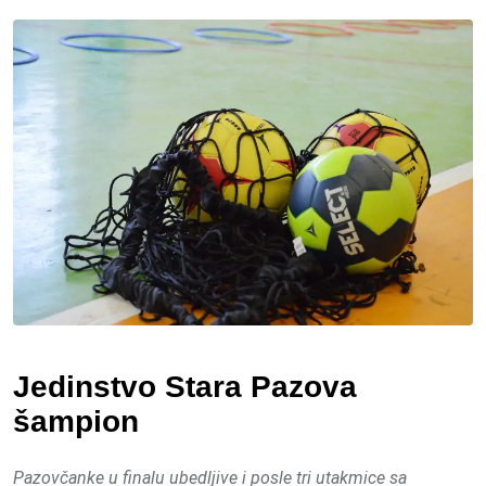
via
Email
Jedinstvo Stara Pazova
šampion
Pazovčanke u finalu ubedljive i posle tri utakmice sa