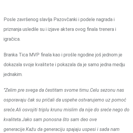
Posle završenog slavlja Pazovčanki i podele nagrada i
priznanja usledile su i izjave aktera ovog finala trenera i
igračica.
Branka Tica MVP finala kao i prošle ngodine još jednom je
dokazala svoje kvalitete i pokazala da je samo jedna medju
jednakim.
’’Zelim pre svega da čestitam svome timu.Celu sezonu nas
osporavaju čak su pričali da uspehe ostvarujemo uz pomoć
sreće.Ali osvojiti triplu krunu mislim da nije do sreće nego do
kvaliteta.Jako sam ponosna što sam deo ove
generacije.Kažu da generaciju spajaju uspesi i sada nam