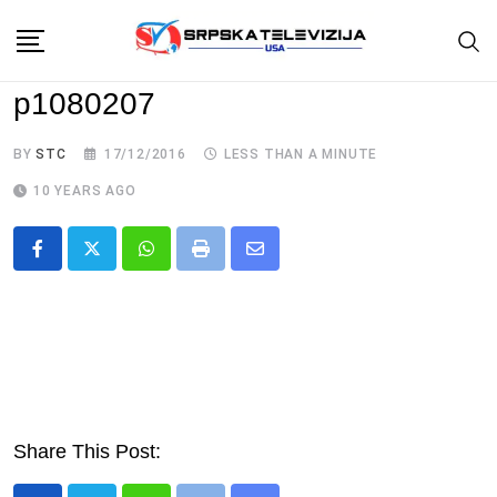
Skip
to
content
p1080207
BY
STC
17/12/2016
LESS THAN A MINUTE
10 YEARS AGO
Whatsapp
Print
Share
via
Email
Share This Post: