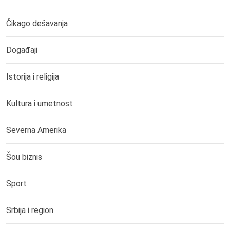
Čikago dešavanja
Događaji
Istorija i religija
Kultura i umetnost
Severna Amerika
Šou biznis
Sport
Srbija i region