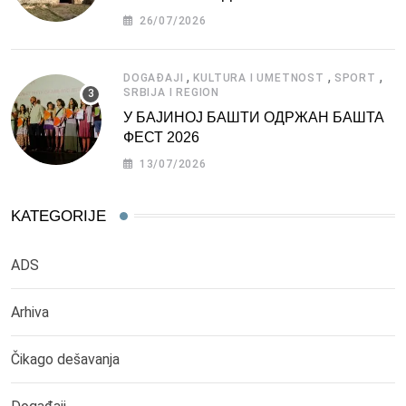
СРБИЈЕ
26/07/2026
,
,
,
DOGAĐAJI
KULTURA I UMETNOST
SPORT
SRBIJA I REGION
У БАЈИНОЈ БАШТИ ОДРЖАН БАШТА
ФЕСТ 2026
13/07/2026
KATEGORIJE
ADS
Arhiva
Čikago dešavanja