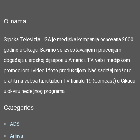
O nama
Srpska Televizija USA je medijska kompanija osnovana 2000
godine u Čikagu. Bavimo se izveštavanjem i praćenjem
događaja u srpskoj dijaspori u Americi, TV, veb i medijskom
promocijom i video i foto produkcijom. Naš sadržaj možete
pratiti na vebsajtu, jutjubu i TV kanalu 19 (Comcast) u Čikagu
u okviru nedeljnog programa.
Categories
ADS
Arhiva