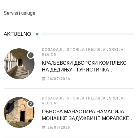
Servisi i usluge
AKTUELNO
,
,
DOGAĐAJI
ISTORIJA I RELIGIJA
SRBIJA I
REGION
КРАЉЕВСКИ ДВОРСКИ КОМПЛЕКС
НА ДЕДИЊУ –ТУРИСТИЧКА
АТРАКЦИЈА
26/07/2026
,
,
DOGAĐAJI
ISTORIJA I RELIGIJA
SRBIJA I
REGION
ОБНОВА МАНАСТИРА НАМАСИЈА,
МОНАШКЕ ЗАДУЖБИНЕ МОРАВСКЕ
СРБИЈЕ
26/07/2026