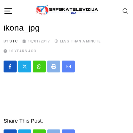
Skip
to
content
ikona_jpg
BY
STC
10/01/2017
LESS THAN A MINUTE
10 YEARS AGO
Whatsapp
Print
Share
via
Email
Share This Post: