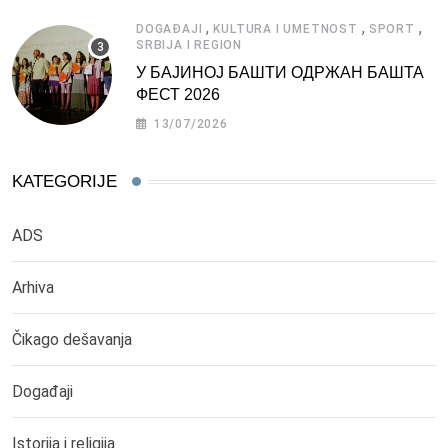
,
,
,
DOGAĐAJI
KULTURA I UMETNOST
SPORT
SRBIJA I REGION
У БАЈИНОЈ БАШТИ ОДРЖАН БАШТА
ФЕСТ 2026
13/07/2026
KATEGORIJE
ADS
Arhiva
Čikago dešavanja
Događaji
Istorija i religija