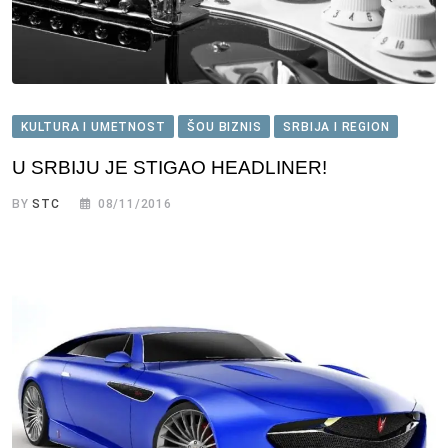
KULTURA I UMETNOST
ŠOU BIZNIS
SRBIJA I REGION
U SRBIJU JE STIGAO HEADLINER!
BY
STC
08/11/2016