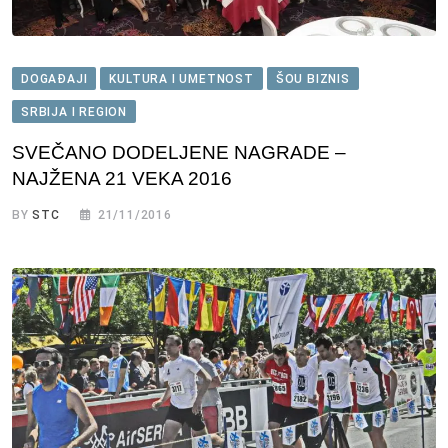
DOGAĐAJI
KULTURA I UMETNOST
ŠOU BIZNIS
SRBIJA I REGION
SVEČANO DODELJENE NAGRADE –
NAJŽENA 21 VEKA 2016
BY
STC
21/11/2016