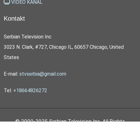
VIDEO KANAL
Kontakt
Serbian Television Inc
3023 N. Clark, #727, Chicago IL, 60657 Chicago, United
States
E-mail:
stvserbia@gmail.com
Tel:
+18664826272
© 2000-2025 Serbian Television Inc. All Rights
Reserved by
STV