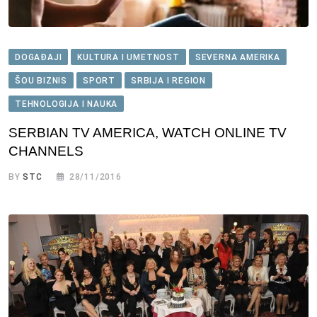
DOGAĐAJI
KULTURA I UMETNOST
SEVERNA AMERIKA
ŠOU BIZNIS
SPORT
SRBIJA I REGION
TEHNOLOGIJA I NAUKA
SERBIAN TV AMERICA, WATCH ONLINE TV
CHANNELS
BY
STC
28/11/2016