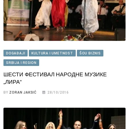
DOGAĐAJI
KULTURA I UMETNOST
ŠOU BIZNIS
SRBIJA I REGION
ШЕСТИ ФЕСТИВАЛ НАРОДНЕ МУЗИКЕ
„ЛИРА“
BY
ZORAN JAKSIĆ
28/10/2016