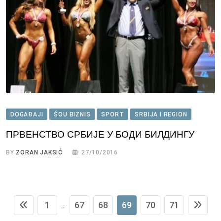
DOGAĐAJI
ŠOU BIZNIS
SPORT
SRBIJA I REGION
ПРВЕНСТВО СРБИЈЕ У БОДИ БИЛДИНГУ
BY
ZORAN JAKSIĆ
27/10/2016
1
67
68
69
70
71
...