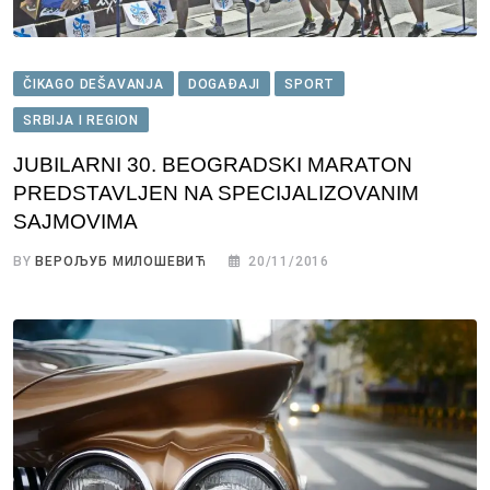
ČIKAGO DEŠAVANJA
DOGAĐAJI
SPORT
SRBIJA I REGION
JUBILARNI 30. BEOGRADSKI MARATON
PREDSTAVLJEN NA SPECIJALIZOVANIM
SAJMOVIMA
BY
ВЕРОЉУБ МИЛОШЕВИЋ
20/11/2016