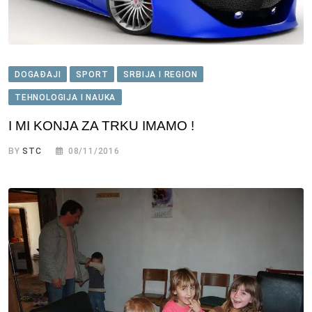
DOGAĐAJI
SPORT
SRBIJA I REGION
TEHNOLOGIJA I NAUKA
I MI KONJA ZA TRKU IMAMO !
BY
STC
08/11/2016