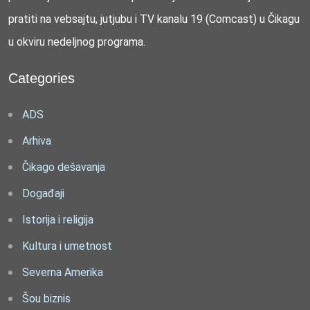
pratiti na vebsajtu, jutjubu i TV kanalu 19 (Comcast) u Čikagu
u okviru nedeljnog programa.
Categories
ADS
Arhiva
Čikago dešavanja
Događaji
Istorija i religija
Kultura i umetnost
Severna Amerika
Šou biznis