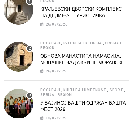
REGION
КРАЉЕВСКИ ДВОРСКИ КОМПЛЕКС
НА ДЕДИЊУ –ТУРИСТИЧКА
АТРАКЦИЈА
26/07/2026
,
,
DOGAĐAJI
ISTORIJA I RELIGIJA
SRBIJA I
REGION
ОБНОВА МАНАСТИРА НАМАСИЈА,
МОНАШКЕ ЗАДУЖБИНЕ МОРАВСКЕ
СРБИЈЕ
26/07/2026
,
,
,
DOGAĐAJI
KULTURA I UMETNOST
SPORT
SRBIJA I REGION
У БАЈИНОЈ БАШТИ ОДРЖАН БАШТА
ФЕСТ 2026
13/07/2026