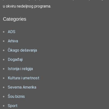
u okviru nedeljnog programa.
Categories
ADS
Arhiva
Čikago dešavanja
Događaji
Istorija i religija
Kultura i umetnost
Severna Amerika
Šou biznis
Sport