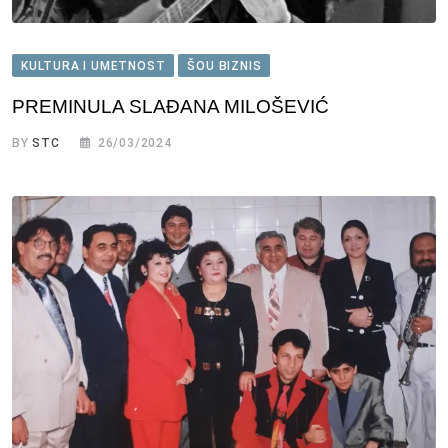
KULTURA I UMETNOST
ŠOU BIZNIS
PREMINULA SLAĐANA MILOŠEVIĆ
BY
STC
26/03/2024