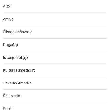
ADS
Arhiva
Čikago dešavanja
Događaji
Istorija i religija
Kultura i umetnost
Severna Amerika
Šou biznis
Sport