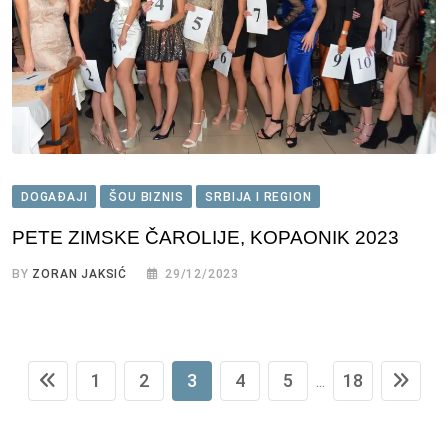
DOGAĐAJI
ŠOU BIZNIS
SRBIJA I REGION
PETE ZIMSKE ČAROLIJE, KOPAONIK 2023
BY
ZORAN JAKSIĆ
29/12/2023
1
2
3
4
5
18
...