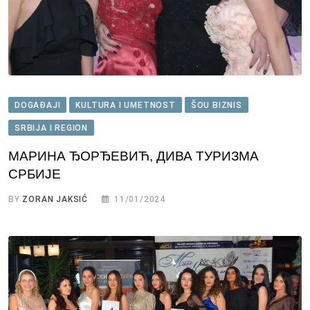
DOGAĐAJI
KULTURA I UMETNOST
ŠOU BIZNIS
SRBIJA I REGION
МАРИНА ЂОРЂЕВИЋ, ДИВА ТУРИЗМА
СРБИЈЕ
BY
ZORAN JAKSIĆ
11/01/2024