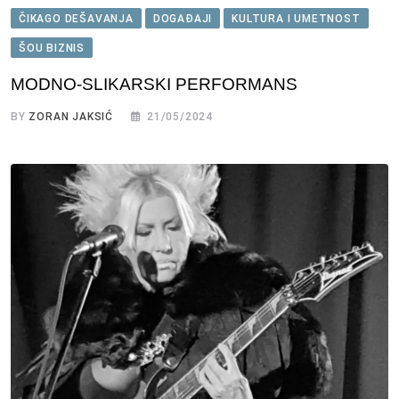
ČIKAGO DEŠAVANJA
DOGAĐAJI
KULTURA I UMETNOST
ŠOU BIZNIS
MODNO-SLIKARSKI PERFORMANS
BY
ZORAN JAKSIĆ
21/05/2024