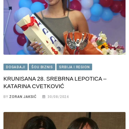
DOGAĐAJI
ŠOU BIZNIS
SRBIJA I REGION
KRUNISANA 28. SREBRNA LEPOTICA –
KATARINA CVETKOVIĆ
BY
ZORAN JAKSIĆ
30/08/2024