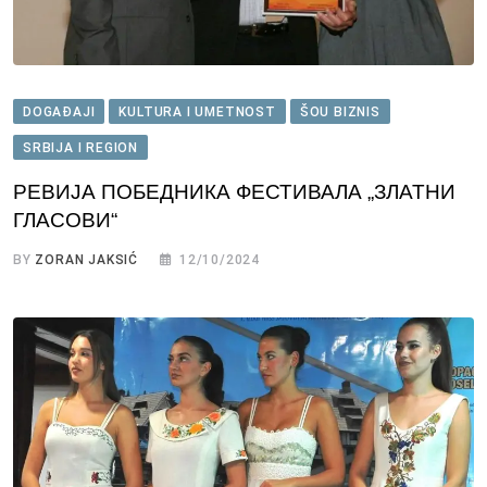
DOGAĐAJI
KULTURA I UMETNOST
ŠOU BIZNIS
SRBIJA I REGION
РЕВИЈА ПОБЕДНИКА ФЕСТИВАЛА „ЗЛАТНИ
ГЛАСОВИ“
BY
ZORAN JAKSIĆ
12/10/2024