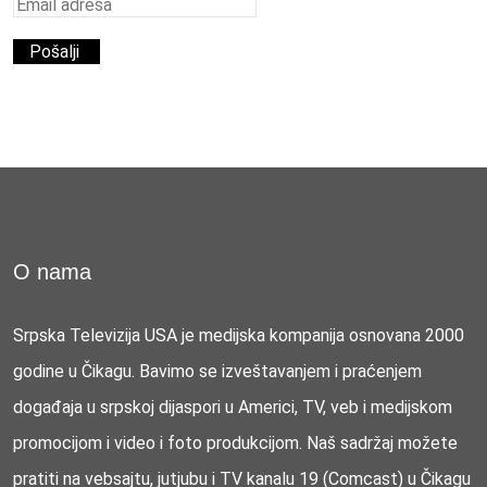
O nama
Srpska Televizija USA je medijska kompanija osnovana 2000
godine u Čikagu. Bavimo se izveštavanjem i praćenjem
događaja u srpskoj dijaspori u Americi, TV, veb i medijskom
promocijom i video i foto produkcijom. Naš sadržaj možete
pratiti na vebsajtu, jutjubu i TV kanalu 19 (Comcast) u Čikagu