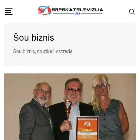
Skip
to
content
Šou biznis
Šou biznis, muzika i estrada