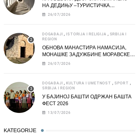
НА ДЕДИЊУ –ТУРИСТИЧКА
АТРАКЦИЈА
26/07/2026
,
,
DOGAĐAJI
ISTORIJA I RELIGIJA
SRBIJA I
REGION
ОБНОВА МАНАСТИРА НАМАСИЈА,
МОНАШКЕ ЗАДУЖБИНЕ МОРАВСКЕ
СРБИЈЕ
26/07/2026
,
,
,
DOGAĐAJI
KULTURA I UMETNOST
SPORT
SRBIJA I REGION
У БАЈИНОЈ БАШТИ ОДРЖАН БАШТА
ФЕСТ 2026
13/07/2026
KATEGORIJE