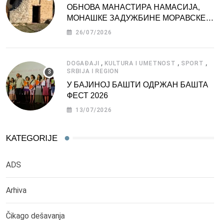
ОБНОВА МАНАСТИРА НАМАСИЈА,
МОНАШКЕ ЗАДУЖБИНЕ МОРАВСКЕ
СРБИЈЕ
26/07/2026
,
,
,
DOGAĐAJI
KULTURA I UMETNOST
SPORT
SRBIJA I REGION
У БАЈИНОЈ БАШТИ ОДРЖАН БАШТА
ФЕСТ 2026
13/07/2026
KATEGORIJE
ADS
Arhiva
Čikago dešavanja