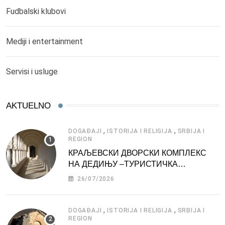
Fudbalski klubovi
Mediji i entertainment
Servisi i usluge
AKTUELNO
,
,
DOGAĐAJI
ISTORIJA I RELIGIJA
SRBIJA I
REGION
КРАЉЕВСКИ ДВОРСКИ КОМПЛЕКС
НА ДЕДИЊУ –ТУРИСТИЧКА
АТРАКЦИЈА
26/07/2026
,
,
DOGAĐAJI
ISTORIJA I RELIGIJA
SRBIJA I
REGION