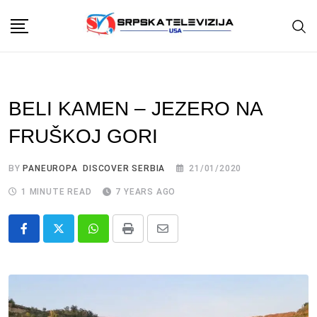
Skip
to
content
BELI KAMEN – JEZERO NA
FRUŠKOJ GORI
BY
PANEUROPA DISCOVER SERBIA
21/01/2020
1 MINUTE READ
7 YEARS AGO
Whatsapp
Print
Share
via
Email