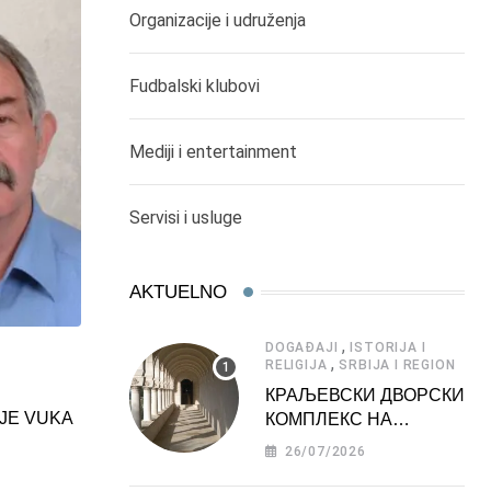
Organizacije i udruženja
Fudbalski klubovi
Mediji i entertainment
Servisi i usluge
AKTUELNO
,
,
,
ČIKAGO DEŠAVANJA
DOGAĐAJI
SEVERNA AMERIKA
S
,
DOGAĐAJI
ISTORIJA I
OMLADINSKI FUDBALSKI KLUB “UNITED SER
,
RELIGIJA
SRBIJA I REGION
SPREMA ZA SRBIJADU
КРАЉЕВСКИ ДВОРСКИ
IJE VUKA
КОМПЛЕКС НА
19/08/2019
ДЕДИЊУ –
26/07/2026
ТУРИСТИЧКА