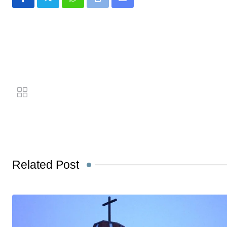
Whatsapp
Print
Share
via
Email
Related Post