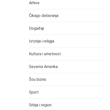
Arhiva
Čikago dešavanja
Događaji
Istorija i religija
Kultura i umetnost
Severna Amerika
Šou biznis
Sport
Srbija i region