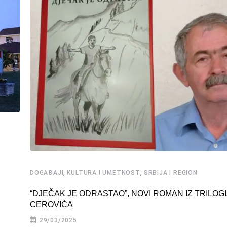
,
,
DOGAĐAJI
KULTURA I UMETNOST
SRBIJA I REGION
“DJEČAK JE ODRASTAO”, NOVI ROMAN IZ TRILOG
CEROVIĆA
29/03/2025