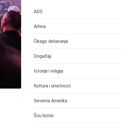
ADS
Arhiva
Čikago dešavanja
Događaji
Istorija i religija
Kultura i umetnost
Severna Amerika
Šou biznis