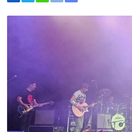
Whatsapp
Print
Share
via
Email