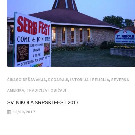
,
,
,
ČIKAGO DEŠAVANJA
DOGAĐAJI
ISTORIJA I RELIGIJA
SEVERNA
,
AMERIKA
TRADICIJA I OBIČAJI
SV. NIKOLA SRPSKI FEST 2017
18/09/2017