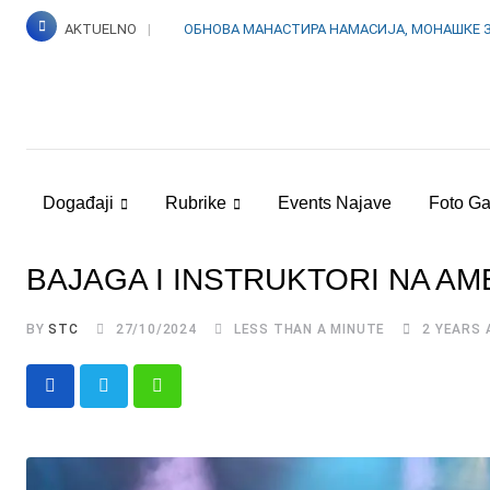
Skip
AKTUELNO
ОБНОВА МАНАСТИРА НАМАСИЈА, МОНАШКЕ 
to
content
Događaji
Rubrike
Events Najave
Foto Ga
BAJAGA I INSTRUKTORI NA AM
BY
STC
27/10/2024
LESS THAN A MINUTE
2 YEARS 
Whatsapp