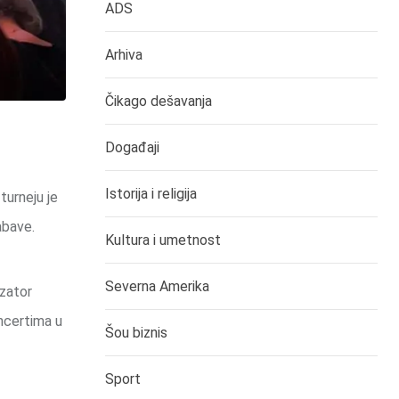
ADS
Arhiva
Čikago dešavanja
Događaji
Istorija i religija
turneju je
abave.
Kultura i umetnost
Severna Amerika
izator
ncertima u
Šou biznis
Sport