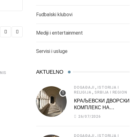
Fudbalski klubovi
Mediji i entertainment
Servisi i usluge
AKTUELNO
,
,
,
NIS
ČIKAGO DEŠAVANJA
DOGAĐAJI
SEVERNA AMERIKA
ŠO
BAJAGA I INSTRUKTORI ZAVRŠILI SEVERNO
,
DOGAĐAJI
ISTORIJA I
,
TURNEJU KONCERTOM U
RELIGIJA
SRBIJA I REGION
КРАЉЕВСКИ ДВОРСКИ
20/11/2022
КОМПЛЕКС НА
ДЕДИЊУ –
26/07/2026
ТУРИСТИЧКА
АТРАКЦИЈА
,
DOGAĐAJI
ISTORIJA I