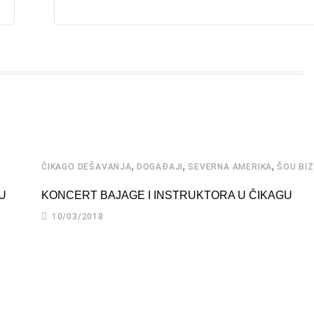
,
,
,
ČIKAGO DEŠAVANJA
DOGAĐAJI
SEVERNA AMERIKA
ŠOU BIZ
U
KONCERT BAJAGE I INSTRUKTORA U ČIKAGU
10/03/2018