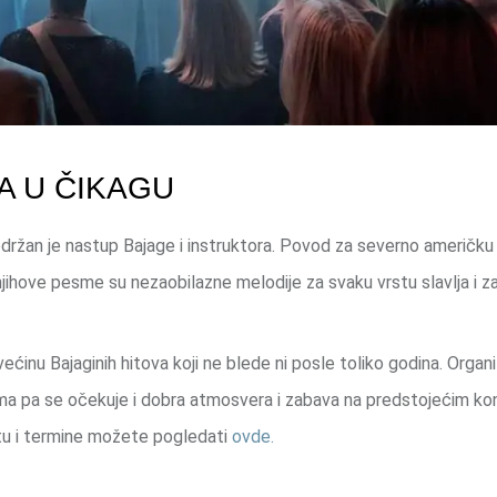
A U ČIKAGU
žan je nastup Bajage i instruktora. Povod za severno američku 
 njihove pesme su nezaobilazne melodije za svaku vrstu slavlja i z
većinu Bajaginih hitova koji ne blede ni posle toliko godina. Organ
ima pa se očekuje i dobra atmosvera i zabava na predstojećim ko
istu i termine možete pogledati
ovde.