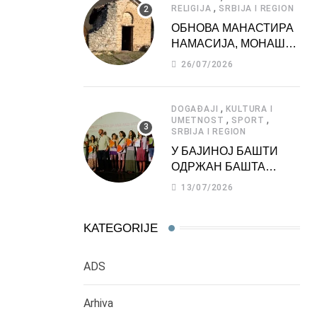
,
RELIGIJA
SRBIJA I REGION
ОБНОВА МАНАСТИРА
НАМАСИЈА, МОНАШКЕ
ЗАДУЖБИНЕ
26/07/2026
МОРАВСКЕ СРБИЈЕ
,
DOGAĐAJI
KULTURA I
,
,
UMETNOST
SPORT
SRBIJA I REGION
У БАЈИНОЈ БАШТИ
ОДРЖАН БАШТА
ФЕСТ 2026
13/07/2026
KATEGORIJE
ADS
Arhiva