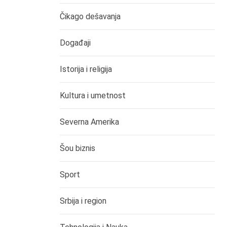
Čikago dešavanja
Događaji
Istorija i religija
Kultura i umetnost
Severna Amerika
Šou biznis
Sport
Srbija i region