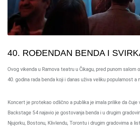
40. ROĐENDAN BENDA I SVIRK
Ovog vikenda u Ramova teatru u Čikagu, pred punom salom odr
40. godina rada benda koji i danas uživa veliku popularnost a
Koncert je protekao odlično a publika je imala prilike da čuje 
Backstage 54 najavio je gostovanja benda i u drugim gradov
Njujorku, Bostonu, Klivlendu, Torontu i drugim gradovima a l