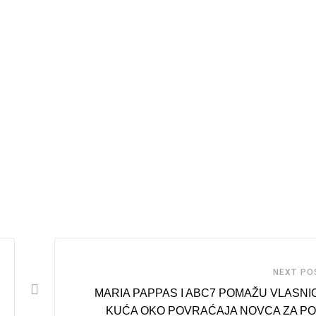
NEXT PO
MARIA PAPPAS I ABC7 POMAŽU VLASNI
KUĆA OKO POVRAĆAJA NOVCA ZA P