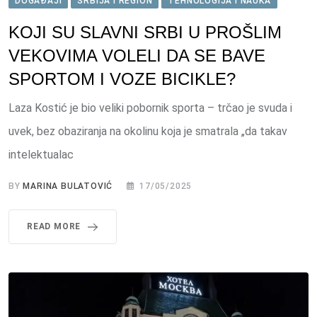
DOGAĐAJI
SRBIJA I REGION
TEHNOLOGIJA I NAUKA
KOJI SU SLAVNI SRBI U PROŠLIM
VEKOVIMA VOLELI DA SE BAVE
SPORTOM I VOZE BICIKLE?
Laza Kostić je bio veliki pobornik sporta – trčao je svuda i
uvek, bez obaziranja na okolinu koja je smatrala „da takav
intelektualac
BY
MARINA BULATOVIĆ
17/05/2025
READ MORE