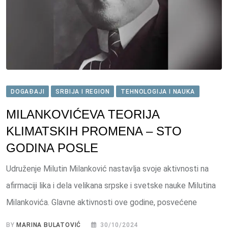
DOGAĐAJI
SRBIJA I REGION
TEHNOLOGIJA I NAUKA
MILANKOVIĆEVA TEORIJA
KLIMATSKIH PROMENA – STO
GODINA POSLE
Udruženje Milutin Milanković nastavlja svoje aktivnosti na
afirmaciji lika i dela velikana srpske i svetske nauke Milutina
Milankovića. Glavne aktivnosti ove godine, posvećene
BY
MARINA BULATOVIĆ
30/10/2024