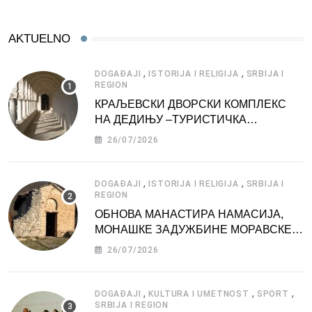
AKTUELNO
,
,
DOGAĐAJI
ISTORIJA I RELIGIJA
SRBIJA I
REGION
КРАЉЕВСКИ ДВОРСКИ КОМПЛЕКС
НА ДЕДИЊУ –ТУРИСТИЧКА
АТРАКЦИЈА
26/07/2026
,
,
DOGAĐAJI
ISTORIJA I RELIGIJA
SRBIJA I
REGION
ОБНОВА МАНАСТИРА НАМАСИЈА,
МОНАШКЕ ЗАДУЖБИНЕ МОРАВСКЕ
СРБИЈЕ
26/07/2026
,
,
,
DOGAĐAJI
KULTURA I UMETNOST
SPORT
SRBIJA I REGION