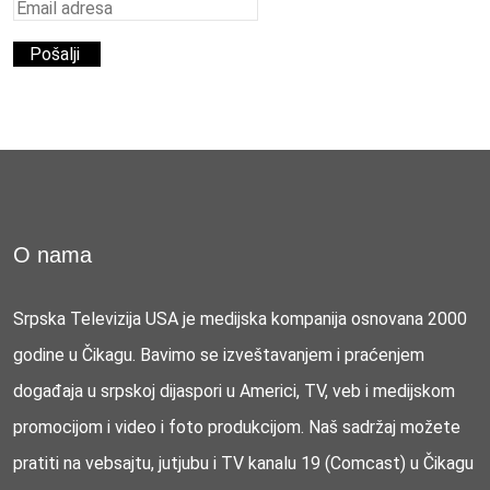
O nama
Srpska Televizija USA je medijska kompanija osnovana 2000
godine u Čikagu. Bavimo se izveštavanjem i praćenjem
događaja u srpskoj dijaspori u Americi, TV, veb i medijskom
promocijom i video i foto produkcijom. Naš sadržaj možete
pratiti na vebsajtu, jutjubu i TV kanalu 19 (Comcast) u Čikagu