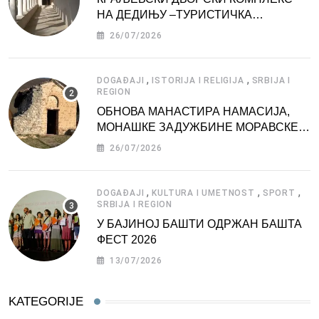
НА ДЕДИЊУ –ТУРИСТИЧКА
АТРАКЦИЈА
26/07/2026
,
,
DOGAĐAJI
ISTORIJA I RELIGIJA
SRBIJA I
REGION
ОБНОВА МАНАСТИРА НАМАСИЈА,
МОНАШКЕ ЗАДУЖБИНЕ МОРАВСКЕ
СРБИЈЕ
26/07/2026
,
,
,
DOGAĐAJI
KULTURA I UMETNOST
SPORT
SRBIJA I REGION
У БАЈИНОЈ БАШТИ ОДРЖАН БАШТА
ФЕСТ 2026
13/07/2026
KATEGORIJE