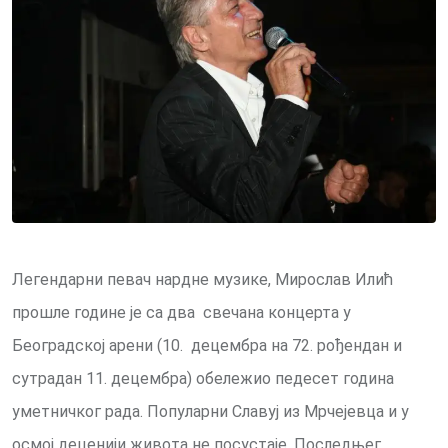
Легендарни певач нардне музике, Мирослав Илић
прошле године је са два свечана концерта у
Београдској арени (10. децембра на 72. рођендан и
сутрадан 11. децембра) обележио педесет година
уметничког рада. Популарни Славуј из Мрчејевца и у
осмој деценији живота не посустаје. Последњег