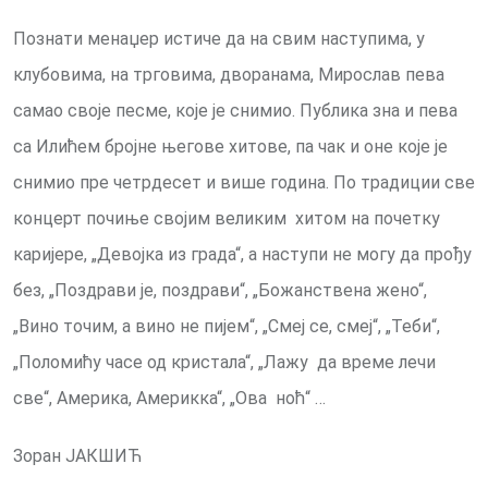
Познати менаџер истиче да на свим наступима, у
клубовима, на трговима, дворанама, Мирослав пева
самао своје песме, које је снимио. Публика зна и пева
са Илићем бројне његове хитове, па чак и оне које је
снимио пре четрдесет и више година. По традиции све
концерт почиње својим великим хитом на почетку
каријере, „Девојка из града“, а наступи не могу да прођу
без, „Поздрави је, поздрави“, „Божанствена жено“,
„Вино точим, а вино не пијем“, „Смеј се, смеј“, „Теби“,
„Поломићу часе од кристала“, „Лажу да време лечи
све“, Америка, Америкка“, „Ова ноћ“ …
Зоран ЈАКШИЋ