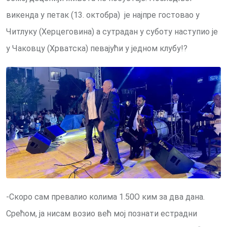
викенда у петак (13. октобра) је најпре гостовао у
Читлуку (Херцеговина) а сутрадан у суботу наступио је
у Чаковцу (Хрватска) певајући у једном клубу!?
-Скоро сам превалио колима 1.50О ким за два дана.
Срећом, ја нисам возио већ мој познати естрадни