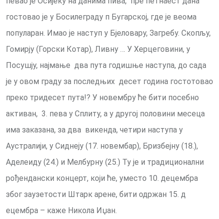
певао је Осијеку на данима пива, пре петнаест дана
гостовао је у Босилеграду п Бугарској, где је веома
популаран. Имао је наступ у Бјеловару, Загребу. Скопљу,
Гомирју (Горски Котар), Ливну … У Херцеговини, у
Посушју, најмање два пута годишње наступа, до сада
је у овом граду за последњих десет година гостотовао
преко тридесет пута!? У новембру ће бити посебно
активан, 3. пева у Сплиту, а у другој половини месеца
има заказана, за два викенда, четири наступа у
Аустралији, у Сиднеју (17. новембар), Бризбејну (18.),
Аделеиду (24.) и Мелбурну (25.) Ту је и традиционални
рођендански концерт, који ће, уместо 10. децембра
због заузетости Штарк арене, бити одржан 15. д
ецембра – каже Никола Иџан.