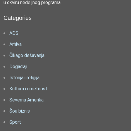
u okviru nedeljnog programa.
Categories
ADS
Arhiva
Čikago dešavanja
Događaji
Istorija i religija
Kultura i umetnost
Severna Amerika
Šou biznis
Sport