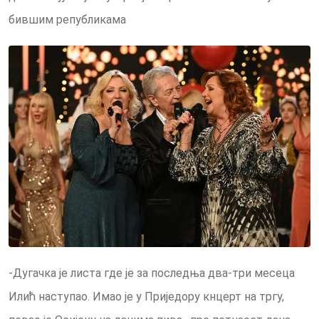
бившим републикама
-Дугачка је листа где је за последња два-три месеца
Илић наступао. Имао је у Приједору кнцерт на тргу,