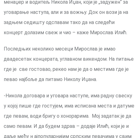
менаџер и водитељ Никола Иџан, који је „задужен“ за
уговарање наступа, али и за вожњу. Док он вози ја на
задњем седишту одспавам тако да на следећи
концерт долазим свеж и чио – каже Мирослав Илић.
Последњих неколико месеци Мирослав је имао
двадесетак концерата, углавном викендом. На питање
где је све гостовао, рекео нам је да о местима где је
певао најбоље да питамо Николу Иџана.
-Никола договара и уговара наступе, има радну свеску
у којој пише где гостујем, има исписана места и датуме
где певам, води бригу о хонорарима. Мој задатак је да
само певам. И да будем здрав – додаје Илић, који је и
даље међу н ајпопуларнијим српским певачима у свим