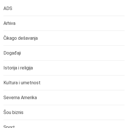
ADS
Arhiva
Čikago dešavanja
Događaji
Istorija i religija
Kultura i umetnost
Severna Amerika
Šou biznis
Sport