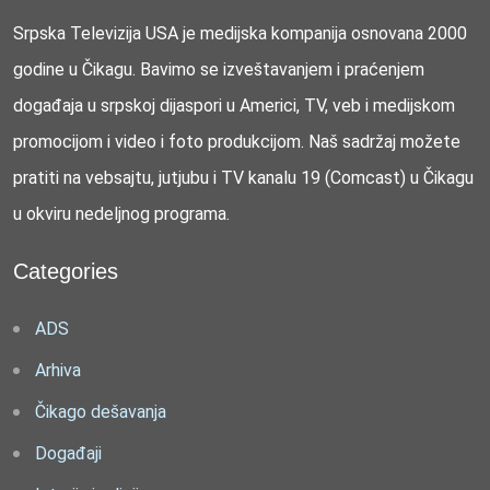
Srpska Televizija USA je medijska kompanija osnovana 2000
godine u Čikagu. Bavimo se izveštavanjem i praćenjem
događaja u srpskoj dijaspori u Americi, TV, veb i medijskom
promocijom i video i foto produkcijom. Naš sadržaj možete
pratiti na vebsajtu, jutjubu i TV kanalu 19 (Comcast) u Čikagu
u okviru nedeljnog programa.
Categories
ADS
Arhiva
Čikago dešavanja
Događaji