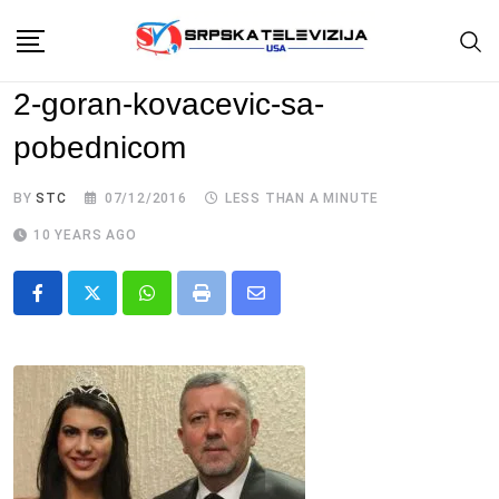
Skip
to
content
2-goran-kovacevic-sa-
pobednicom
BY
STC
07/12/2016
LESS THAN A MINUTE
10 YEARS AGO
Whatsapp
Print
Share
via
Email