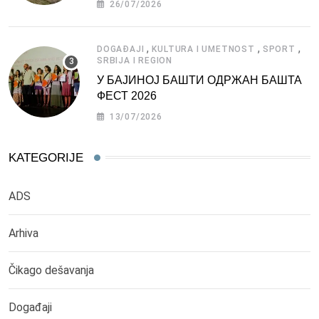
26/07/2026
,
,
,
DOGAĐAJI
KULTURA I UMETNOST
SPORT
SRBIJA I REGION
У БАЈИНОЈ БАШТИ ОДРЖАН БАШТА
ФЕСТ 2026
13/07/2026
KATEGORIJE
ADS
Arhiva
Čikago dešavanja
Događaji