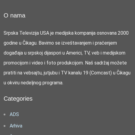
O nama
Srpska Televizija USA je medijska kompanija osnovana 2000
godine u Čikagu. Bavimo se izveštavanjem i praćenjem
događaja u srpskoj dijaspori u Americi, TV, veb i medijskom
promocijom i video i foto produkcijom. Naš sadržaj možete
pratiti na vebsajtu, jutjubu i TV kanalu 19 (Comcast) u Čikagu
u okviru nedeljnog programa.
Categories
ADS
Arhiva