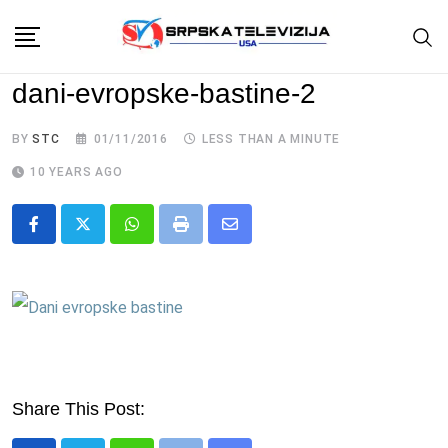
Skip
to
content
dani-evropske-bastine-2
BY
STC
01/11/2016
LESS THAN A MINUTE
10 YEARS AGO
Whatsapp
Print
Share
via
Email
Share This Post: