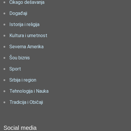
Čikago dešavanja
Događaji
Istorija i religija
Kultura i umetnost
Severna Amerika
Šou biznis
Sport
Srbija i region
Tehnologija i Nauka
Tradicija i Običaji
Social media