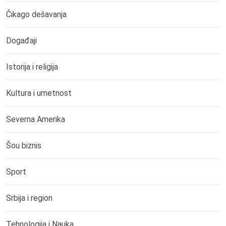
Čikago dešavanja
Događaji
Istorija i religija
Kultura i umetnost
Severna Amerika
Šou biznis
Sport
Srbija i region
Tehnologija i Nauka