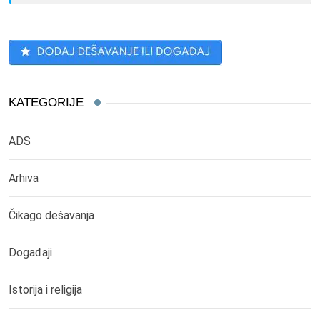
KATEGORIJE
ADS
Arhiva
Čikago dešavanja
Događaji
Istorija i religija