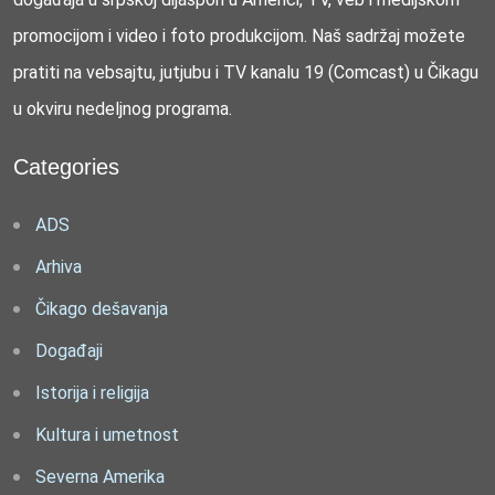
promocijom i video i foto produkcijom. Naš sadržaj možete
pratiti na vebsajtu, jutjubu i TV kanalu 19 (Comcast) u Čikagu
u okviru nedeljnog programa.
Categories
ADS
Arhiva
Čikago dešavanja
Događaji
Istorija i religija
Kultura i umetnost
Severna Amerika