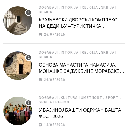
,
,
DOGAĐAJI
ISTORIJA I RELIGIJA
SRBIJA I
REGION
КРАЉЕВСКИ ДВОРСКИ КОМПЛЕКС
НА ДЕДИЊУ –ТУРИСТИЧКА
АТРАКЦИЈА
26/07/2026
,
,
DOGAĐAJI
ISTORIJA I RELIGIJA
SRBIJA I
REGION
ОБНОВА МАНАСТИРА НАМАСИЈА,
МОНАШКЕ ЗАДУЖБИНЕ МОРАВСКЕ
СРБИЈЕ
26/07/2026
,
,
,
DOGAĐAJI
KULTURA I UMETNOST
SPORT
SRBIJA I REGION
У БАЈИНОЈ БАШТИ ОДРЖАН БАШТА
ФЕСТ 2026
13/07/2026