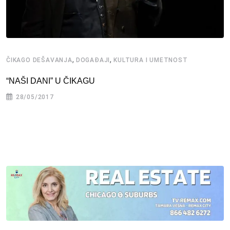
,
,
ČIKAGO DEŠAVANJA
DOGAĐAJI
KULTURA I UMETNOST
“NAŠI DANI” U ČIKAGU
28/05/2017