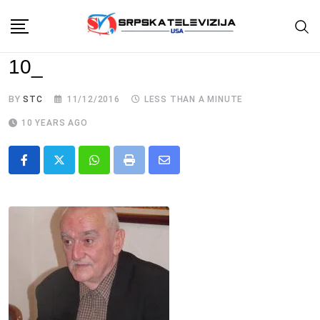
Skip
to
content
10_
BY
STC
11/12/2016
LESS THAN A MINUTE
10 YEARS AGO
Whatsapp
Print
Share
via
Email