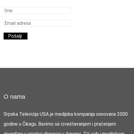
O nama
Srpska Televizija USA je medijska kompanija osnovana 2000
godine u Čikagu. Bavimo se izveštavanjem i praćenjem
događaja u srpskoj dijaspori u Americi, TV, veb i medijskom