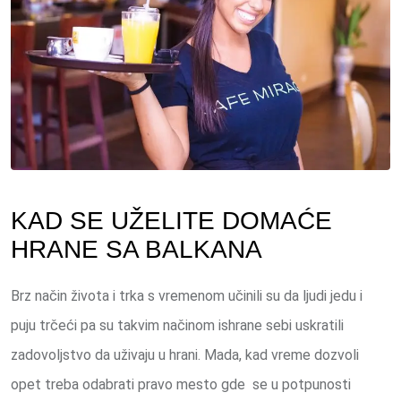
KAD SE UŽELITE DOMAĆE
HRANE SA BALKANA
Brz način života i trka s vremenom učinili su da ljudi jedu i
puju trčeći pa su takvim načinom ishrane sebi uskratili
zadovoljstvo da uživaju u hrani. Mada, kad vreme dozvoli
opet treba odabrati pravo mesto gde se u potpunosti