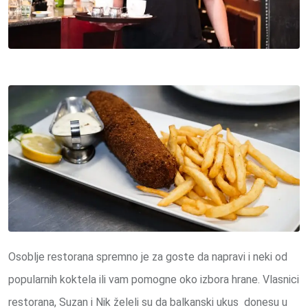
Osoblje restorana spremno je za goste da napravi i neki od
popularnih koktela ili vam pomogne oko izbora hrane. Vlasnici
restorana, Suzan i Nik želeli su da balkanski ukus donesu u