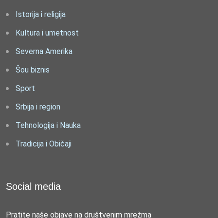
Istorija i religija
Kultura i umetnost
Severna Amerika
Šou biznis
Sport
Srbija i region
Tehnologija i Nauka
Tradicija i Običaji
Social media
Pratite naše objave na društvenim mrežma