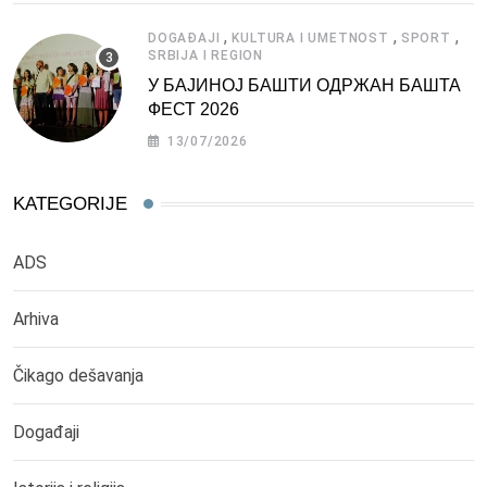
,
,
,
DOGAĐAJI
KULTURA I UMETNOST
SPORT
SRBIJA I REGION
У БАЈИНОЈ БАШТИ ОДРЖАН БАШТА
ФЕСТ 2026
13/07/2026
KATEGORIJE
ADS
Arhiva
Čikago dešavanja
Događaji