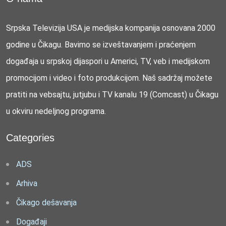
Srpska Televizija USA je medijska kompanija osnovana 2000
godine u Čikagu. Bavimo se izveštavanjem i praćenjem
događaja u srpskoj dijaspori u Americi, TV, veb i medijskom
promocijom i video i foto produkcijom. Naš sadržaj možete
pratiti na vebsajtu, jutjubu i TV kanalu 19 (Comcast) u Čikagu
u okviru nedeljnog programa.
Categories
ADS
Arhiva
Čikago dešavanja
Događaji