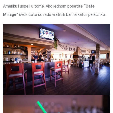
Ameriku i uspeli u tome. Ako jednom posetite
“Cafe
Mirage”
uvek ćete se rado vratititi bar na kafu i palačinke.