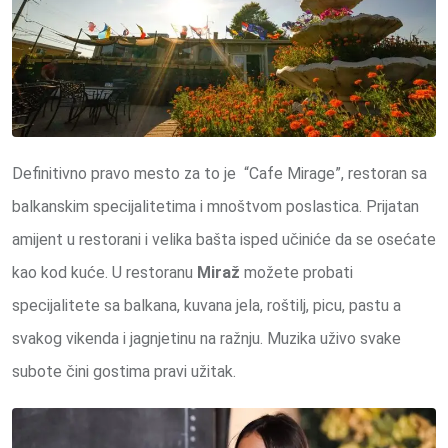
Definitivno pravo mesto za to je “Cafe Mirage”, restoran sa
balkanskim specijalitetima i mnoštvom poslastica. Prijatan
amijent u restorani i velika bašta isped učiniće da se osećate
kao kod kuće. U restoranu
Miraž
možete probati
specijalitete sa balkana, kuvana jela, roštilj, picu, pastu a
svakog vikenda i jagnjetinu na ražnju. Muzika uživo svake
subote čini gostima pravi užitak.