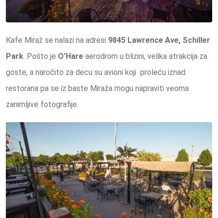
Kafe Miraž se nalazi na adresi
9845 Lawrence Ave, Schiller
Park
. Pošto je
O’Hare
aerodrom u blizini, velika atrakcija za
goste, a naročito za decu su avioni koji proleću iznad
restorana pa se iz baste Miraža mogu napraviti veoma
zanimljive fotografije.