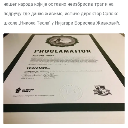
нашег народа који је оставио неизбрисив траг и на
подручју где данас живимо, истиче директор Српске
школе „Никола Тесла“ у Нијагари Борислав Живковић.