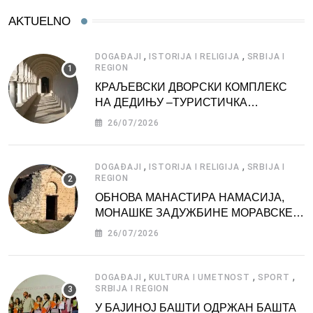
AKTUELNO
,
,
DOGAĐAJI
ISTORIJA I RELIGIJA
SRBIJA I
REGION
КРАЉЕВСКИ ДВОРСКИ КОМПЛЕКС
НА ДЕДИЊУ –ТУРИСТИЧКА
АТРАКЦИЈА
26/07/2026
,
,
DOGAĐAJI
ISTORIJA I RELIGIJA
SRBIJA I
REGION
ОБНОВА МАНАСТИРА НАМАСИЈА,
МОНАШКЕ ЗАДУЖБИНЕ МОРАВСКЕ
СРБИЈЕ
26/07/2026
,
,
,
DOGAĐAJI
KULTURA I UMETNOST
SPORT
SRBIJA I REGION
У БАЈИНОЈ БАШТИ ОДРЖАН БАШТА