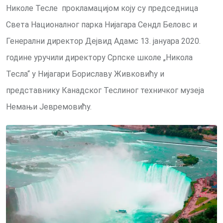
Николе Тесле прокламацијом коју су председница
Света Националног парка Нијагара Сендл Беловс и
Генерални директор Дејвид Адамс 13. јануара 2020.
године уручили директору Српске школе „Никола
Тесла“ у Нијагари Бориславу Живковићу и
представнику Канадског Теслиног техничког музеја
Немањи Јевремовићу.