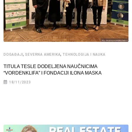
,
,
DOGAĐAJI
SEVERNA AMERIKA
TEHNOLOGIJA I NAUKA
TITULA TESLE DODELJENA NAUČNICIMA
“VORDENKLIFA” I FONDACIJI ILONA MASKA
18/11/2023