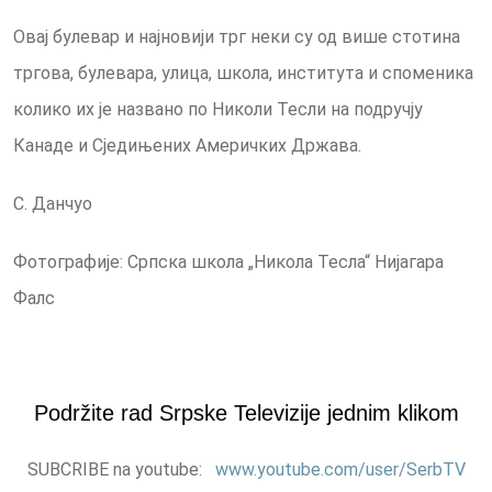
Овај булевар и најновији трг неки су од више стотина
тргова, булевара, улица, школа, института и споменика
колико их је названо по Николи Тесли на подручју
Канаде и Сједињених Америчких Држава.
С. Данчуо
Фотографије: Српска школа „Никола Тесла“ Нијагара
Фалс
Podržite rad Srpske Televizije jednim klikom
SUBCRIBE na youtube:
www.youtube.com/user/SerbTV