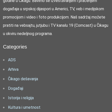
godine u Čikagu. Bavimo se izveštavanjem i praćenjem
događaja u srpskoj dijaspori u Americi, TV, veb i medijskom
promocijom i video i foto produkcijom. Naš sadržaj možete
pratiti na vebsajtu, jutjubu i TV kanalu 19 (Comcast) u Čikagu
u okviru nedeljnog programa.
Categories
ADS
Arhiva
Čikago dešavanja
Događaji
Istorija i religija
Kultura i umetnost