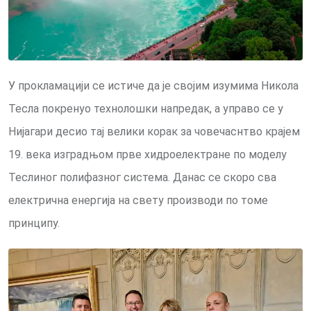
У прокламацији се истиче да је својим изумима Никола
Тесла покренуо технолошки напредак, а управо се у
Нијагари десио тај велики корак за човечаснтво крајем
19. века изградњом прве хидроелектране по моделу
Теслиног полифазног система. Данас се скоро сва
електрична енергија на свету производи по томе
принципу.