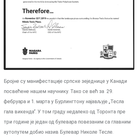
Бројне су манифестације српске зеједнице у Канади
посвећене нашем научнику. Тако се већ за 29.
фебруара и 1. марта у Бурлингтону најављује „Тесла
гала викенда“. У том граду недалеко од Торонта пре
три године је један од булевара повезаним са главним
аутопутем добио назив Булевар Николе Тесле.