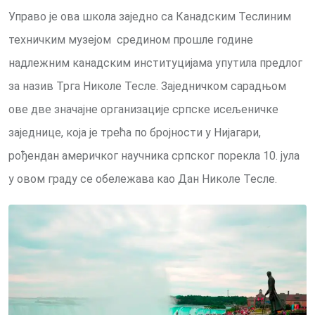
Управо је ова школа заједно са Канадским Теслиним
техничким музејом средином прошле године
надлежним канадским институцијама упутила предлог
за назив Трга Николе Тесле. Заједничком сарадњом
ове две значајне организације српске исељеничке
заједнице, која је трећа по бројности у Нијагари,
рођендан америчког научника српског порекла 10. јула
у овом граду се обележава као Дан Николе Тесле.