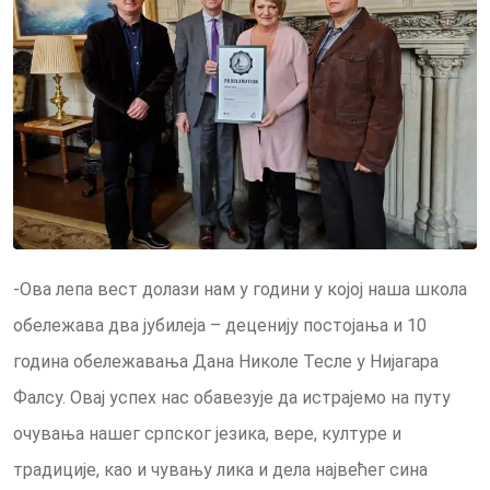
-Ова лепа вест долази нам у години у којој наша школа
обележава два јубилеја – деценију постојања и 10
година обележавања Дана Николе Тесле у Нијагара
Фалсу. Овај успех нас обавезује да истрајемо на путу
очувања нашег српског језика, вере, културе и
традиције, као и чувању лика и дела највећег сина