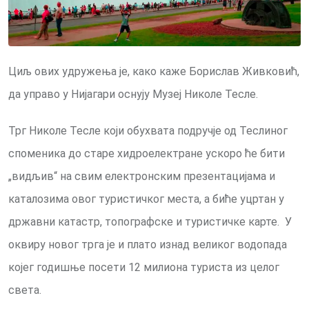
Циљ ових удружења је, како каже Борислав Живковић,
да управо у Нијагари оснују Музеј Николе Тесле.
Трг Николе Тесле који обухвата подручје од Теслиног
споменика до старе хидроелектране ускоро ће бити
„видљив“ на свим електронским презентацијама и
каталозима овог туристичког места, а биће уцртан у
државни катастр, топографске и туристичке карте. У
оквиру новог трга је и плато изнад великог водопада
којег годишње посети 12 милиона туриста из целог
света.