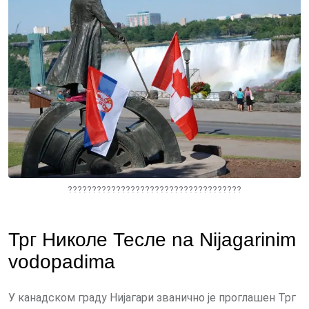
????????????????????????????????????
Трг Николе Тесле na Nijagarinim
vodopadima
У канадском граду Нијагари званично је проглашен Трг