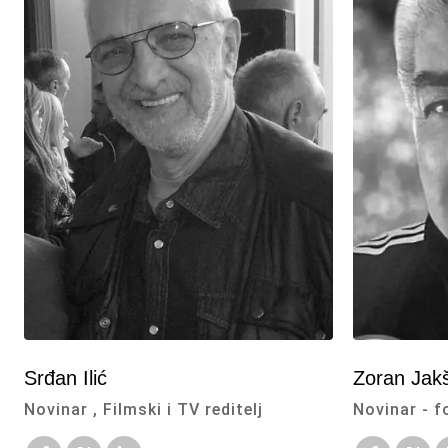
Srđan Ilić
Zoran Jakš
Novinar , Filmski i TV reditelj
Novinar - f