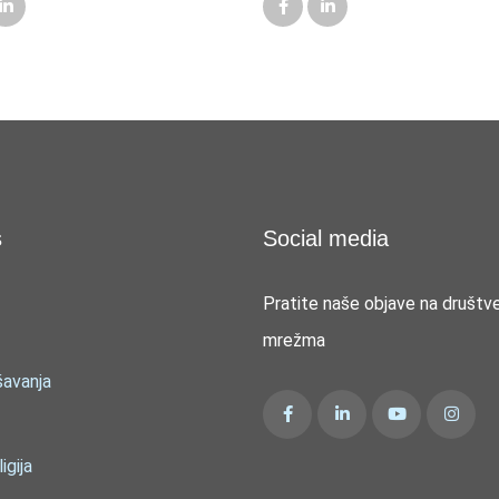
s
Social media
Pratite naše objave na društv
mrežma
šavanja
ligija