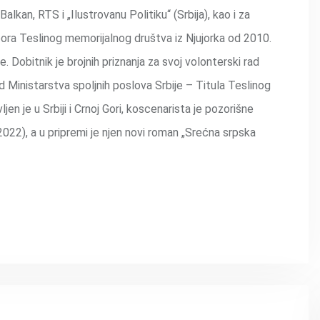
lkan, RTS i „Ilustrovanu Politiku“ (Srbija), kao i za
bora Teslinog memorijalnog društva iz Njujorka od 2010.
e. Dobitnik je brojnih priznanja za svoj volonterski rad
od Ministarstva spoljnih poslova Srbije – Titula Teslinog
en je u Srbiji i Crnoj Gori, koscenarista je pozorišne
2022), a u pripremi je njen novi roman „Srećna srpska