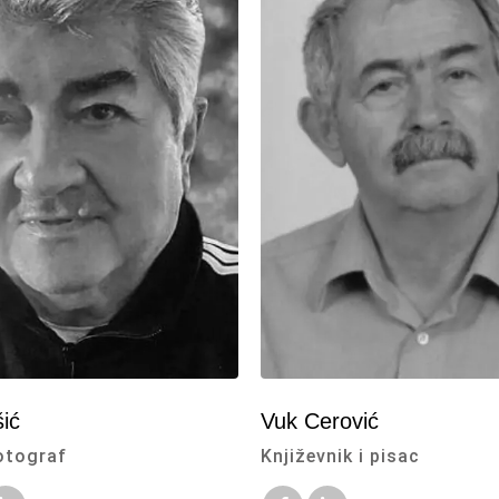
ić
Vuk Cerović
otograf
Književnik i pisac