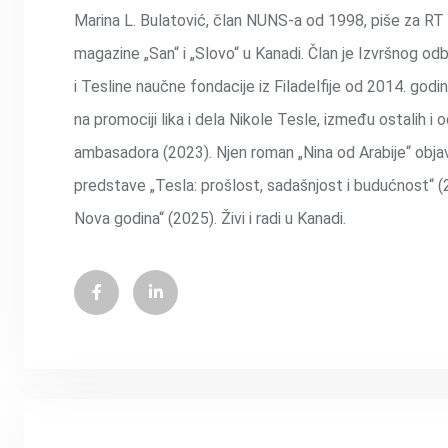
Marina L. Bulatović, član NUNS-a od 1998, piše za RT Ba
magazine „San“ i „Slovo“ u Kanadi. Član je Izvršnog od
i Tesline naučne fondacije iz Filadelfije od 2014. godin
na promociji lika i dela Nikole Tesle, između ostalih i 
ambasadora (2023). Njen roman „Nina od Arabije“ objavlj
predstave „Tesla: prošlost, sadašnjost i budućnost“ (
Nova godina“ (2025). Živi i radi u Kanadi.