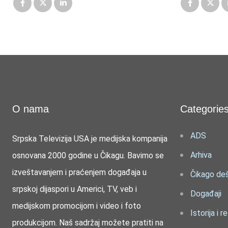
O nama
Categorie
ADS
Srpska Televizija USA je medijska kompanija
Arhiva
osnovana 2000 godine u Čikagu. Bavimo se
izveštavanjem i praćenjem događaja u
Čikago de
srpskoj dijaspori u Americi, TV, veb i
Događaji
medijskom promocijom i video i foto
Istorija i re
produkcijom. Naš sadržaj možete pratiti na