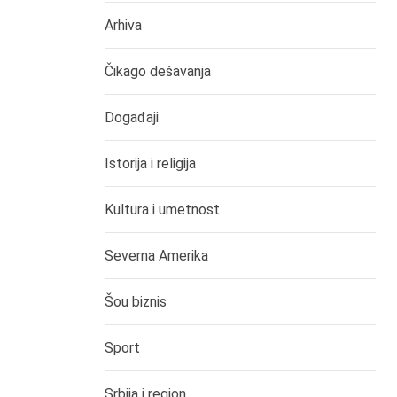
Arhiva
Čikago dešavanja
Događaji
Istorija i religija
Kultura i umetnost
Severna Amerika
Šou biznis
Sport
Srbija i region