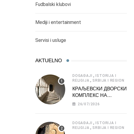
Fudbalski klubovi
Mediji i entertainment
Servisi i usluge
AKTUELNO
,
DOGAĐAJI
ISTORIJA I
,
RELIGIJA
SRBIJA I REGION
КРАЉЕВСКИ ДВОРСКИ
КОМПЛЕКС НА
ДЕДИЊУ –
26/07/2026
ТУРИСТИЧКА
АТРАКЦИЈА
,
DOGAĐAJI
ISTORIJA I
,
RELIGIJA
SRBIJA I REGION