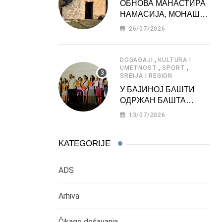
ОБНОВА МАНАСТИРА
НАМАСИЈА, МОНАШКЕ
ЗАДУЖБИНЕ
26/07/2026
МОРАВСКЕ СРБИЈЕ
,
DOGAĐAJI
KULTURA I
,
,
UMETNOST
SPORT
SRBIJA I REGION
У БАЈИНОЈ БАШТИ
ОДРЖАН БАШТА
ФЕСТ 2026
13/07/2026
KATEGORIJE
ADS
Arhiva
Čikago dešavanja