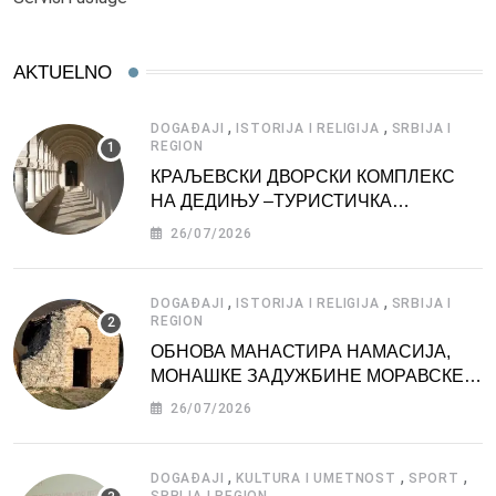
AKTUELNO
,
,
DOGAĐAJI
ISTORIJA I RELIGIJA
SRBIJA I
REGION
КРАЉЕВСКИ ДВОРСКИ КОМПЛЕКС
НА ДЕДИЊУ –ТУРИСТИЧКА
АТРАКЦИЈА
26/07/2026
,
,
DOGAĐAJI
ISTORIJA I RELIGIJA
SRBIJA I
REGION
ОБНОВА МАНАСТИРА НАМАСИЈА,
МОНАШКЕ ЗАДУЖБИНЕ МОРАВСКЕ
СРБИЈЕ
26/07/2026
,
,
,
DOGAĐAJI
KULTURA I UMETNOST
SPORT
SRBIJA I REGION