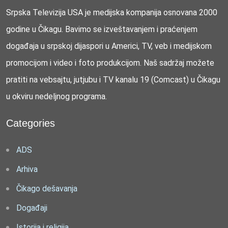
Srpska Televizija USA je medijska kompanija osnovana 2000
godine u Čikagu. Bavimo se izveštavanjem i praćenjem
događaja u srpskoj dijaspori u Americi, TV, veb i medijskom
promocijom i video i foto produkcijom. Naš sadržaj možete
pratiti na vebsajtu, jutjubu i TV kanalu 19 (Comcast) u Čikagu
u okviru nedeljnog programa.
Categories
ADS
Arhiva
Čikago dešavanja
Događaji
Istorija i religija