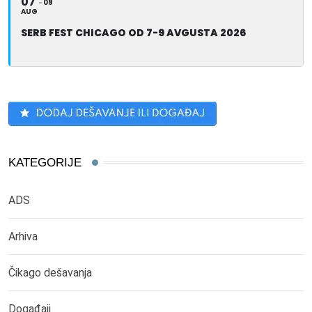
07
09
AUG
SERB FEST CHICAGO OD 7-9 AVGUSTA 2026
KATEGORIJE
ADS
Arhiva
Čikago dešavanja
Događaji