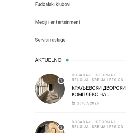
Fudbalski klubovi
Mediji i entertainment
Servisi i usluge
AKTUELNO
,
DOGAĐAJI
ISTORIJA I
,
RELIGIJA
SRBIJA I REGION
КРАЉЕВСКИ ДВОРСКИ
КОМПЛЕКС НА
ДЕДИЊУ –
26/07/2026
ТУРИСТИЧКА
АТРАКЦИЈА
,
DOGAĐAJI
ISTORIJA I
,
RELIGIJA
SRBIJA I REGION