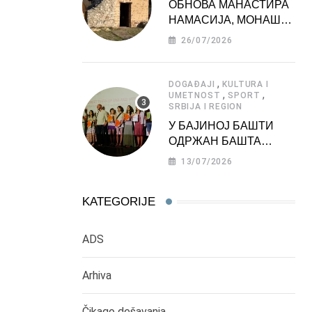
ОБНОВА МАНАСТИРА
НАМАСИЈА, МОНАШКЕ
ЗАДУЖБИНЕ
26/07/2026
МОРАВСКЕ СРБИЈЕ
,
DOGAĐAJI
KULTURA I
,
,
UMETNOST
SPORT
SRBIJA I REGION
У БАЈИНОЈ БАШТИ
ОДРЖАН БАШТА
ФЕСТ 2026
13/07/2026
KATEGORIJE
ADS
Arhiva
Čikago dešavanja