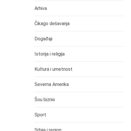
Arhiva
Čikago dešavanja
Događaji
Istorija i religija
Kultura i umetnost
Severna Amerika
Šou biznis
Sport
Srbija i region