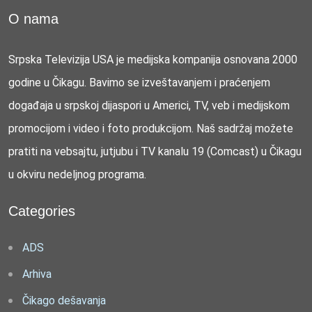
O nama
Srpska Televizija USA je medijska kompanija osnovana 2000
godine u Čikagu. Bavimo se izveštavanjem i praćenjem
događaja u srpskoj dijaspori u Americi, TV, veb i medijskom
promocijom i video i foto produkcijom. Naš sadržaj možete
pratiti na vebsajtu, jutjubu i TV kanalu 19 (Comcast) u Čikagu
u okviru nedeljnog programa.
Categories
ADS
Arhiva
Čikago dešavanja