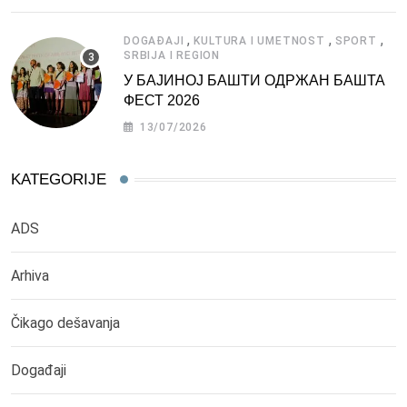
,
,
,
DOGAĐAJI
KULTURA I UMETNOST
SPORT
SRBIJA I REGION
У БАЈИНОЈ БАШТИ ОДРЖАН БАШТА
ФЕСТ 2026
13/07/2026
KATEGORIJE
ADS
Arhiva
Čikago dešavanja
Događaji