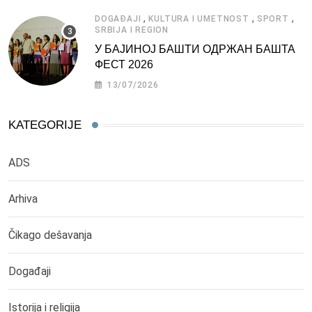
,
,
,
DOGAĐAJI
KULTURA I UMETNOST
SPORT
SRBIJA I REGION
У БАЈИНОЈ БАШТИ ОДРЖАН БАШТА
ФЕСТ 2026
13/07/2026
KATEGORIJE
ADS
Arhiva
Čikago dešavanja
Događaji
Istorija i religija