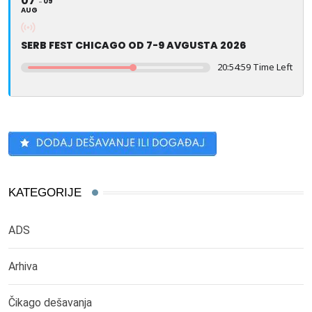
07
09
AUG
SERB FEST CHICAGO OD 7-9 AVGUSTA 2026
20:54:59 Time Left
KATEGORIJE
ADS
Arhiva
Čikago dešavanja