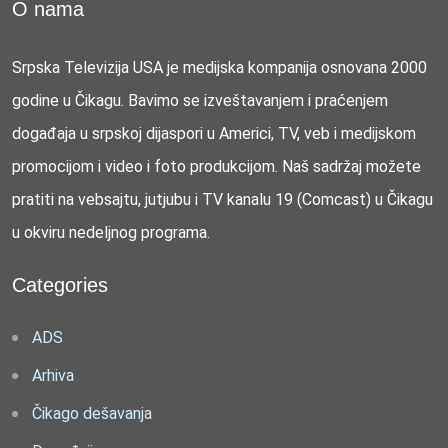
O nama
Srpska Televizija USA je medijska kompanija osnovana 2000
godine u Čikagu. Bavimo se izveštavanjem i praćenjem
događaja u srpskoj dijaspori u Americi, TV, veb i medijskom
promocijom i video i foto produkcijom. Naš sadržaj možete
pratiti na vebsajtu, jutjubu i TV kanalu 19 (Comcast) u Čikagu
u okviru nedeljnog programa.
Categories
ADS
Arhiva
Čikago dešavanja