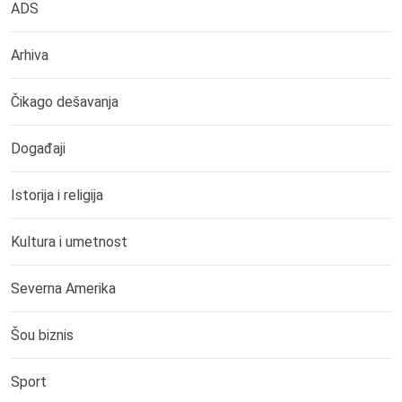
ADS
Arhiva
Čikago dešavanja
Događaji
Istorija i religija
Kultura i umetnost
Severna Amerika
Šou biznis
Sport