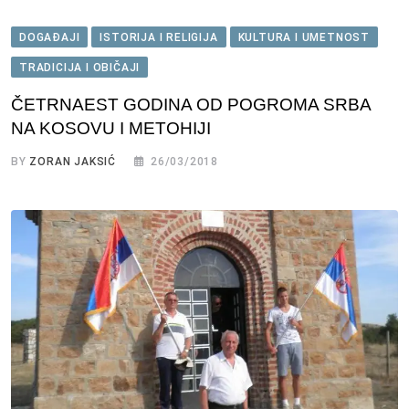
DOGAĐAJI
ISTORIJA I RELIGIJA
KULTURA I UMETNOST
TRADICIJA I OBIČAJI
ČETRNAEST GODINA OD POGROMA SRBA
NA KOSOVU I METOHIJI
BY
ZORAN JAKSIĆ
26/03/2018