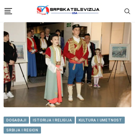
Skip
to
content
DOGAĐAJI
ISTORIJA I RELIGIJA
KULTURA I UMETNOST
SRBIJA I REGION