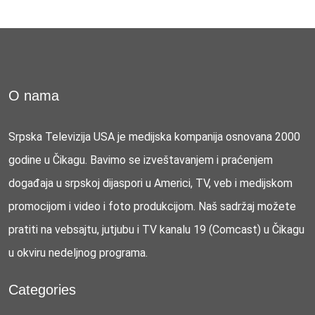
O nama
Srpska Televizija USA je medijska kompanija osnovana 2000
godine u Čikagu. Bavimo se izveštavanjem i praćenjem
događaja u srpskoj dijaspori u Americi, TV, veb i medijskom
promocijom i video i foto produkcijom. Naš sadržaj možete
pratiti na vebsajtu, jutjubu i TV kanalu 19 (Comcast) u Čikagu
u okviru nedeljnog programa.
Categories