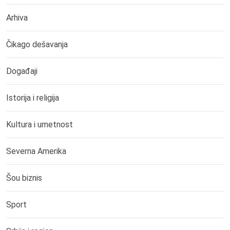
Arhiva
Čikago dešavanja
Događaji
Istorija i religija
Kultura i umetnost
Severna Amerika
Šou biznis
Sport