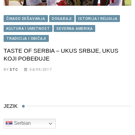
ČIKAGO DEŠAVANJA
DOGAĐAJI
ISTORIJA I RELIGIJA
KULTURA I UMETNOST
SEVERNA AMERIKA
TRADICIJA I OBIČAJI
TASTE OF SERBIA – UKUS SRBIJE, UKUS
KOJI POBEĐUJE
BY
STC
04/09/2017
JEZIK
Serbian