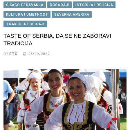
ČIKAGO DEŠAVANJA
DOGAĐAJI
ISTORIJA I RELIGIJA
KULTURA I UMETNOST
SEVERNA AMERIKA
TRADICIJA I OBIČAJI
TASTE OF SERBIA, DA SE NE ZABORAVI
TRADICIJA
BY
STC
05/09/2022