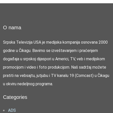
O nama
Srpska Televizija USA je medijska kompanija osnovana 2000
godine u Čikagu. Bavimo se izveštavanjem i praćenjem
događaja u srpskoj dijaspori u Americi, TV, veb i medijskom
promocijom i video i foto produkcijom. Naš sadržaj možete
pratiti na vebsajtu, jutjubu i TV kanalu 19 (Comcast) u Čikagu
u okviru nedeljnog programa.
Categories
ADS