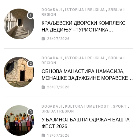
,
,
DOGAĐAJI
ISTORIJA I RELIGIJA
SRBIJA I
REGION
КРАЉЕВСКИ ДВОРСКИ КОМПЛЕКС
НА ДЕДИЊУ –ТУРИСТИЧКА
АТРАКЦИЈА
26/07/2026
,
,
DOGAĐAJI
ISTORIJA I RELIGIJA
SRBIJA I
REGION
ОБНОВА МАНАСТИРА НАМАСИЈА,
МОНАШКЕ ЗАДУЖБИНЕ МОРАВСКЕ
СРБИЈЕ
26/07/2026
,
,
,
DOGAĐAJI
KULTURA I UMETNOST
SPORT
SRBIJA I REGION
У БАЈИНОЈ БАШТИ ОДРЖАН БАШТА
ФЕСТ 2026
13/07/2026