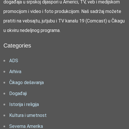
događaja u srpskoj dijaspori u Americi, TV, veb i medijskom
promocijom i video i foto produkcijom. Naš sadržaj možete
pratiti na vebsajtu, jutjubu i TV kanalu 19 (Comcast) u Čikagu
u okviru nedeljnog programa.
Categories
ADS
Arhiva
Čikago dešavanja
Događaji
Istorija i religija
Kultura i umetnost
Severna Amerika