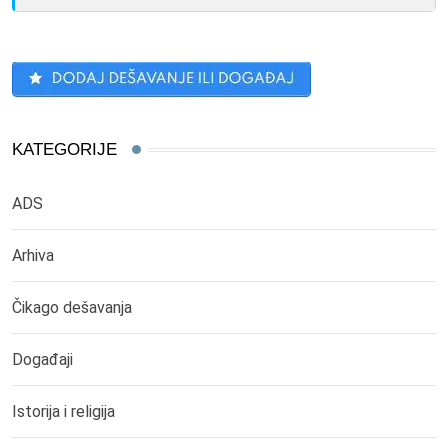
KATEGORIJE
ADS
Arhiva
Čikago dešavanja
Događaji
Istorija i religija