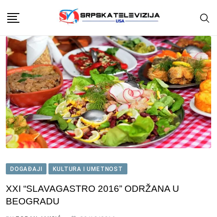
Skip
to
content
DOGAĐAJI
KULTURA I UMETNOST
XXI “SLAVAGASTRO 2016” ODRŽANA U
BEOGRADU