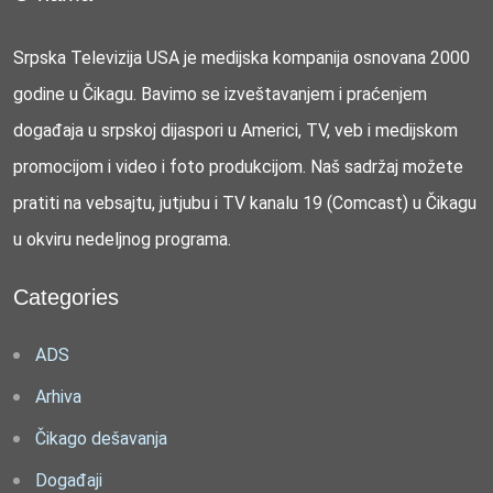
Srpska Televizija USA je medijska kompanija osnovana 2000
godine u Čikagu. Bavimo se izveštavanjem i praćenjem
događaja u srpskoj dijaspori u Americi, TV, veb i medijskom
promocijom i video i foto produkcijom. Naš sadržaj možete
pratiti na vebsajtu, jutjubu i TV kanalu 19 (Comcast) u Čikagu
u okviru nedeljnog programa.
Categories
ADS
Arhiva
Čikago dešavanja
Događaji