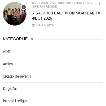
,
,
,
DOGAĐAJI
KULTURA I UMETNOST
SPORT
SRBIJA I REGION
У БАЈИНОЈ БАШТИ ОДРЖАН БАШТА
ФЕСТ 2026
13/07/2026
KATEGORIJE
ADS
Arhiva
Čikago dešavanja
Događaji
Istorija i religija