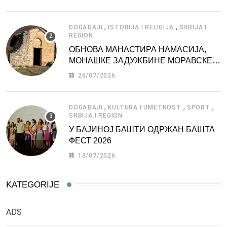
,
,
DOGAĐAJI
ISTORIJA I RELIGIJA
SRBIJA I
REGION
ОБНОВА МАНАСТИРА НАМАСИЈА,
МОНАШКЕ ЗАДУЖБИНЕ МОРАВСКЕ
СРБИЈЕ
26/07/2026
,
,
,
DOGAĐAJI
KULTURA I UMETNOST
SPORT
SRBIJA I REGION
У БАЈИНОЈ БАШТИ ОДРЖАН БАШТА
ФЕСТ 2026
13/07/2026
KATEGORIJE
ADS