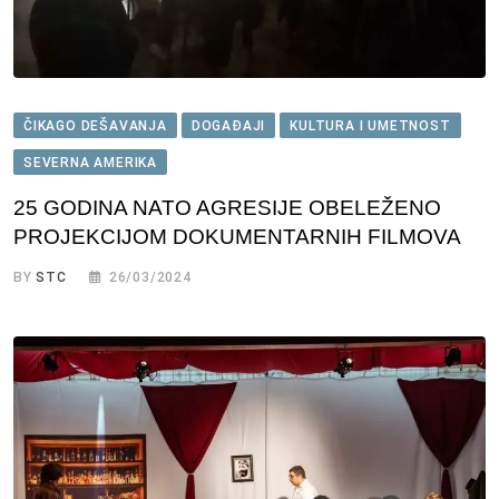
ČIKAGO DEŠAVANJA
DOGAĐAJI
KULTURA I UMETNOST
SEVERNA AMERIKA
25 GODINA NATO AGRESIJE OBELEŽENO
PROJEKCIJOM DOKUMENTARNIH FILMOVA
BY
STC
26/03/2024