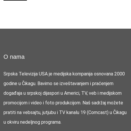
O nama
Srpska Televizija USA je medijska kompanija osnovana 2000
godine u Čikagu. Bavimo se izveštavanjem i praćenjem
događaja u srpskoj dijaspori u Americi, TV, veb i medijskom
promocijom i video i foto produkcijom. Naš sadržaj možete
pratiti na vebsajtu, jutjubu i TV kanalu 19 (Comcast) u Čikagu
u okviru nedeljnog programa.