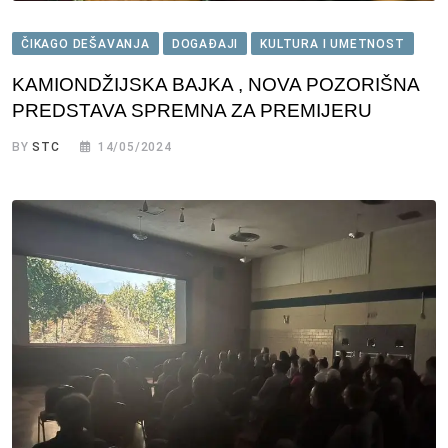
ČIKAGO DEŠAVANJA
DOGAĐAJI
KULTURA I UMETNOST
KAMIONDŽIJSKA BAJKA , NOVA POZORIŠNA
PREDSTAVA SPREMNA ZA PREMIJERU
BY
STC
14/05/2024