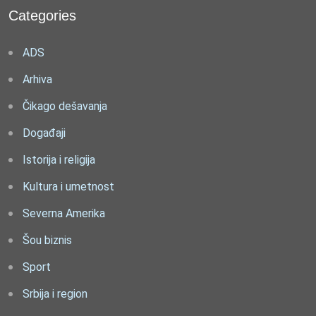
Categories
ADS
Arhiva
Čikago dešavanja
Događaji
Istorija i religija
Kultura i umetnost
Severna Amerika
Šou biznis
Sport
Srbija i region