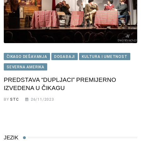
ČIKAGO DEŠAVANJA
DOGAĐAJI
KULTURA I UMETNOST
SEVERNA AMERIKA
PREDSTAVA “DUPLJACI” PREMIJERNO
IZVEDENA U ČIKAGU
BY
STC
26/11/2023
JEZIK