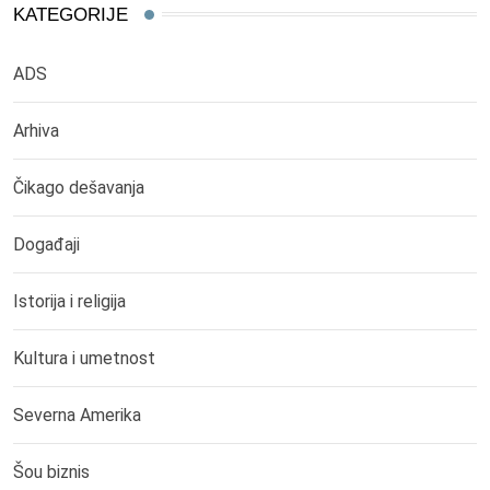
KATEGORIJE
ADS
Arhiva
Čikago dešavanja
Događaji
Istorija i religija
Kultura i umetnost
Severna Amerika
Šou biznis