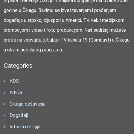
Srpska Televizija USA je medijska kompanija osnovana 2000
godine u Čikagu. Bavimo se izveštavanjem i praćenjem
događaja u srpskoj dijaspori u Americi, TV, veb i medijskom
promocijom i video i foto produkcijom. Naš sadržaj možete
pratiti na vebsajtu, jutjubu i TV kanalu 19 (Comcast) u Čikagu
u okviru nedeljnog programa.
Categories
ADS
Arhiva
Čikago dešavanja
Događaji
Istorija i religija