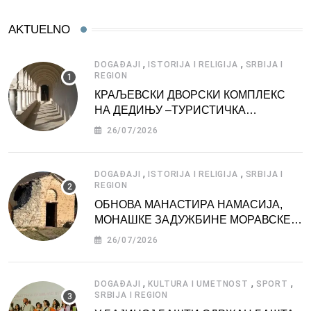
AKTUELNO
,
,
DOGAĐAJI
ISTORIJA I RELIGIJA
SRBIJA I
REGION
КРАЉЕВСКИ ДВОРСКИ КОМПЛЕКС
НА ДЕДИЊУ –ТУРИСТИЧКА
АТРАКЦИЈА
26/07/2026
,
,
DOGAĐAJI
ISTORIJA I RELIGIJA
SRBIJA I
REGION
ОБНОВА МАНАСТИРА НАМАСИЈА,
МОНАШКЕ ЗАДУЖБИНЕ МОРАВСКЕ
СРБИЈЕ
26/07/2026
,
,
,
DOGAĐAJI
KULTURA I UMETNOST
SPORT
SRBIJA I REGION