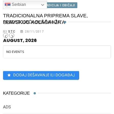
Serbian
SEVERNA AMERIKA
TRADICIJA I OBIČAJI
TRADICIONALNA PRIPREMA SLAVE,
PREDSTOJEĆA DEŠAVANJA
SLAVSKOG KOLAČA I ŽITA
BY
STC
28/11/2017
AUGUST, 2026
NO EVENTS
KATEGORIJE
ADS