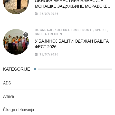
ОБНОВА МАНАСТИРА НАМАСИЈА,
МОНАШКЕ ЗАДУЖБИНЕ МОРАВСКЕ
СРБИЈЕ
26/07/2026
,
,
,
DOGAĐAJI
KULTURA I UMETNOST
SPORT
SRBIJA I REGION
У БАЈИНОЈ БАШТИ ОДРЖАН БАШТА
ФЕСТ 2026
13/07/2026
KATEGORIJE
ADS
Arhiva
Čikago dešavanja