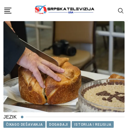
Skip
to
content
JEZIK
ČIKAGO DEŠAVANJA
DOGAĐAJI
ISTORIJA I RELIGIJA