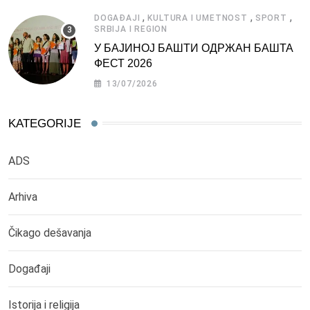
,
,
,
DOGAĐAJI
KULTURA I UMETNOST
SPORT
SRBIJA I REGION
У БАЈИНОЈ БАШТИ ОДРЖАН БАШТА
ФЕСТ 2026
13/07/2026
KATEGORIJE
ADS
Arhiva
Čikago dešavanja
Događaji
Istorija i religija