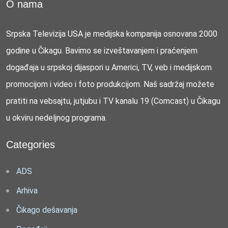
O nama
Srpska Televizija USA je medijska kompanija osnovana 2000
godine u Čikagu. Bavimo se izveštavanjem i praćenjem
događaja u srpskoj dijaspori u Americi, TV, veb i medijskom
promocijom i video i foto produkcijom. Naš sadržaj možete
pratiti na vebsajtu, jutjubu i TV kanalu 19 (Comcast) u Čikagu
u okviru nedeljnog programa.
Categories
ADS
Arhiva
Čikago dešavanja