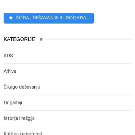
KATEGORIJE
ADS
Arhiva
Čikago dešavanja
Događaji
Istorija i religija
Kultura i umetnost