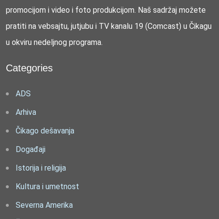
promocijom i video i foto produkcijom. Naš sadržaj možete
pratiti na vebsajtu, jutjubu i TV kanalu 19 (Comcast) u Čikagu
u okviru nedeljnog programa.
Categories
ADS
Arhiva
Čikago dešavanja
Događaji
Istorija i religija
Kultura i umetnost
Severna Amerika