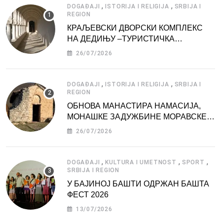
,
,
DOGAĐAJI
ISTORIJA I RELIGIJA
SRBIJA I
REGION
КРАЉЕВСКИ ДВОРСКИ КОМПЛЕКС
НА ДЕДИЊУ –ТУРИСТИЧКА
АТРАКЦИЈА
26/07/2026
,
,
DOGAĐAJI
ISTORIJA I RELIGIJA
SRBIJA I
REGION
ОБНОВА МАНАСТИРА НАМАСИЈА,
МОНАШКЕ ЗАДУЖБИНЕ МОРАВСКЕ
СРБИЈЕ
26/07/2026
,
,
,
DOGAĐAJI
KULTURA I UMETNOST
SPORT
SRBIJA I REGION
У БАЈИНОЈ БАШТИ ОДРЖАН БАШТА
ФЕСТ 2026
13/07/2026