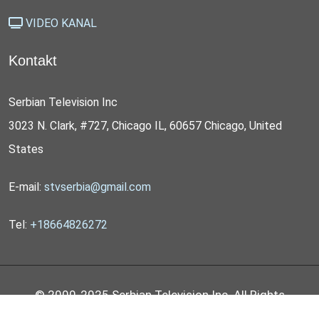
VIDEO KANAL
Kontakt
Serbian Television Inc
3023 N. Clark, #727, Chicago IL, 60657 Chicago, United
States
E-mail:
stvserbia@gmail.com
Tel:
+18664826272
© 2000-2025 Serbian Television Inc. All Rights
Reserved by
STV