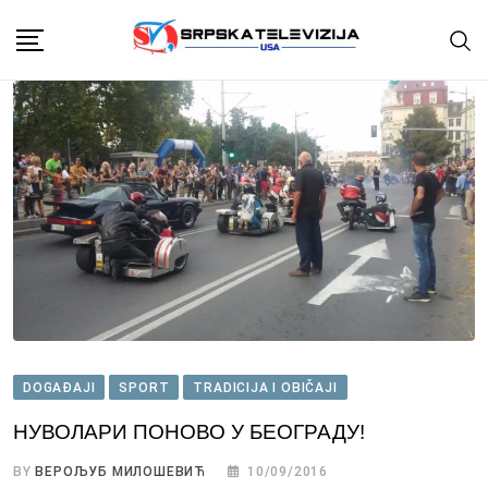
Skip
to
content
DOGAĐAJI
SPORT
TRADICIJA I OBIČAJI
НУВОЛАРИ ПОНОВО У БЕОГРАДУ!
BY
ВЕРОЉУБ МИЛОШЕВИЋ
10/09/2016