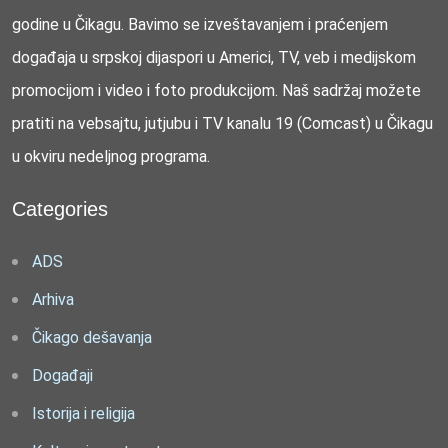
godine u Čikagu. Bavimo se izveštavanjem i praćenjem
događaja u srpskoj dijaspori u Americi, TV, veb i medijskom
promocijom i video i foto produkcijom. Naš sadržaj možete
pratiti na vebsajtu, jutjubu i TV kanalu 19 (Comcast) u Čikagu
u okviru nedeljnog programa.
Categories
ADS
Arhiva
Čikago dešavanja
Događaji
Istorija i religija