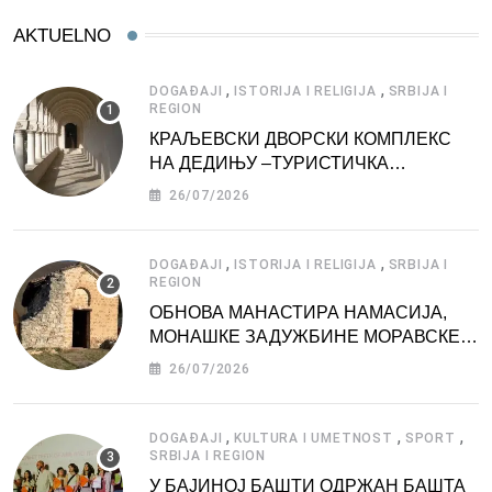
AKTUELNO
,
,
DOGAĐAJI
ISTORIJA I RELIGIJA
SRBIJA I
REGION
КРАЉЕВСКИ ДВОРСКИ КОМПЛЕКС
НА ДЕДИЊУ –ТУРИСТИЧКА
АТРАКЦИЈА
26/07/2026
,
,
DOGAĐAJI
ISTORIJA I RELIGIJA
SRBIJA I
REGION
ОБНОВА МАНАСТИРА НАМАСИЈА,
МОНАШКЕ ЗАДУЖБИНЕ МОРАВСКЕ
СРБИЈЕ
26/07/2026
,
,
,
DOGAĐAJI
KULTURA I UMETNOST
SPORT
SRBIJA I REGION
У БАЈИНОЈ БАШТИ ОДРЖАН БАШТА