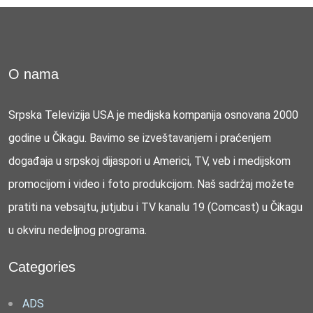
O nama
Srpska Televizija USA je medijska kompanija osnovana 2000
godine u Čikagu. Bavimo se izveštavanjem i praćenjem
događaja u srpskoj dijaspori u Americi, TV, veb i medijskom
promocijom i video i foto produkcijom. Naš sadržaj možete
pratiti na vebsajtu, jutjubu i TV kanalu 19 (Comcast) u Čikagu
u okviru nedeljnog programa.
Categories
ADS