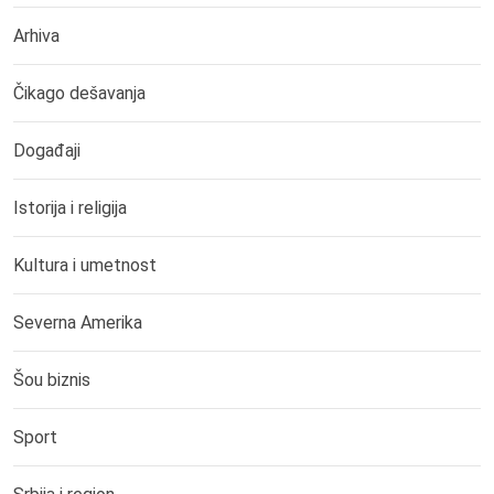
Arhiva
Čikago dešavanja
Događaji
Istorija i religija
Kultura i umetnost
Severna Amerika
Šou biznis
Sport