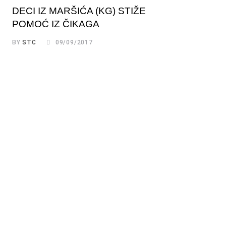
DECI IZ MARŠIĆA (KG) STIŽE
POMOĆ IZ ČIKAGA
BY
STC
09/09/2017