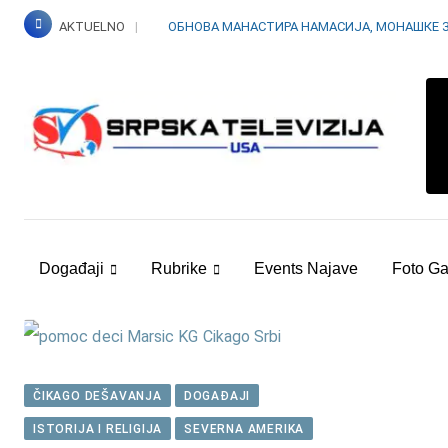
Skip
AKTUELNO
ОБНОВА МАНАСТИРА НАМАСИЈА, МОНАШКЕ 
to
content
Događaji
Rubrike
Events Najave
Foto Ga
ČIKAGO DEŠAVANJA
DOGAĐAJI
ISTORIJA I RELIGIJA
SEVERNA AMERIKA