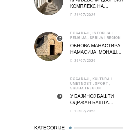
КОМПЛЕКС НА
ДЕДИЊУ –
26/07/2026
ТУРИСТИЧКА
АТРАКЦИЈА
,
DOGAĐAJI
ISTORIJA I
,
RELIGIJA
SRBIJA I REGION
ОБНОВА МАНАСТИРА
НАМАСИЈА, МОНАШКЕ
ЗАДУЖБИНЕ
26/07/2026
МОРАВСКЕ СРБИЈЕ
,
DOGAĐAJI
KULTURA I
,
,
UMETNOST
SPORT
SRBIJA I REGION
У БАЈИНОЈ БАШТИ
ОДРЖАН БАШТА
ФЕСТ 2026
13/07/2026
KATEGORIJE