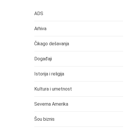
ADS
Arhiva
Čikago dešavanja
Događaji
Istorija i religija
Kultura i umetnost
Severna Amerika
Šou biznis