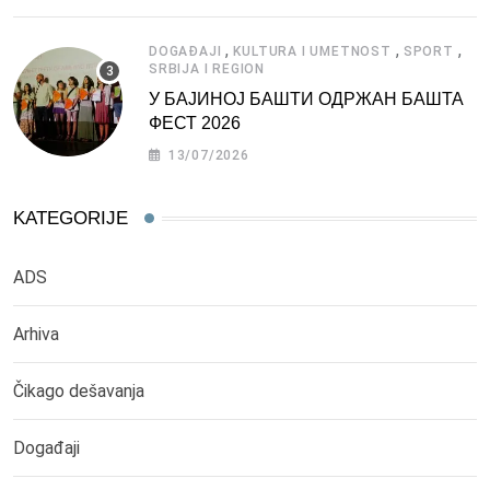
,
,
,
DOGAĐAJI
KULTURA I UMETNOST
SPORT
SRBIJA I REGION
У БАЈИНОЈ БАШТИ ОДРЖАН БАШТА
ФЕСТ 2026
13/07/2026
KATEGORIJE
ADS
Arhiva
Čikago dešavanja
Događaji