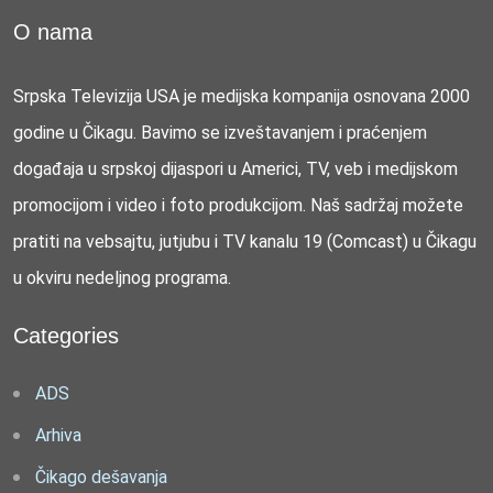
O nama
Srpska Televizija USA je medijska kompanija osnovana 2000
godine u Čikagu. Bavimo se izveštavanjem i praćenjem
događaja u srpskoj dijaspori u Americi, TV, veb i medijskom
promocijom i video i foto produkcijom. Naš sadržaj možete
pratiti na vebsajtu, jutjubu i TV kanalu 19 (Comcast) u Čikagu
u okviru nedeljnog programa.
Categories
ADS
Arhiva
Čikago dešavanja