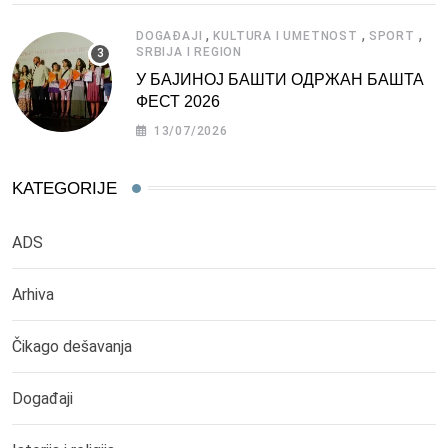
,
,
,
DOGAĐAJI
KULTURA I UMETNOST
SPORT
SRBIJA I REGION
У БАЈИНОЈ БАШТИ ОДРЖАН БАШТА
ФЕСТ 2026
13/07/2026
KATEGORIJE
ADS
Arhiva
Čikago dešavanja
Događaji