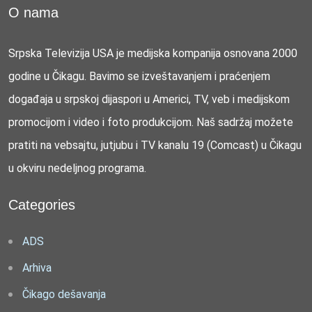
O nama
Srpska Televizija USA je medijska kompanija osnovana 2000
godine u Čikagu. Bavimo se izveštavanjem i praćenjem
događaja u srpskoj dijaspori u Americi, TV, veb i medijskom
promocijom i video i foto produkcijom. Naš sadržaj možete
pratiti na vebsajtu, jutjubu i TV kanalu 19 (Comcast) u Čikagu
u okviru nedeljnog programa.
Categories
ADS
Arhiva
Čikago dešavanja