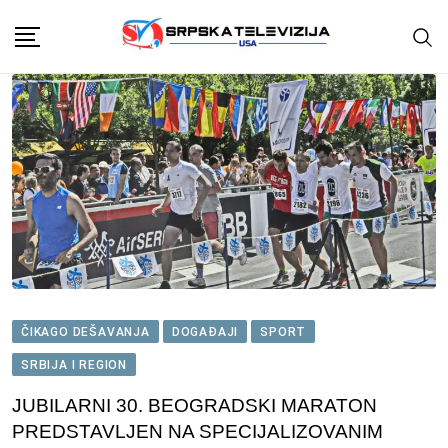
Skip
to
content
ČIKAGO DEŠAVANJA
DOGAĐAJI
SPORT
SRBIJA I REGION
JUBILARNI 30. BEOGRADSKI MARATON
PREDSTAVLJEN NA SPECIJALIZOVANIM