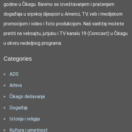
godine u Čikagu. Bavimo se izveštavanjem i praćenjem
događaja u srpskoj dijaspori u Americi, TV, veb i medijskom
promocijom i video i foto produkcijom. Naš sadržaj možete
pratiti na vebsajtu, jutjubu i TV kanalu 19 (Comcast) u Čikagu
u okviru nedeljnog programa.
Categories
ADS
Arhiva
Čikago dešavanja
Događaji
Istorija i religija
Kultura i umetnost