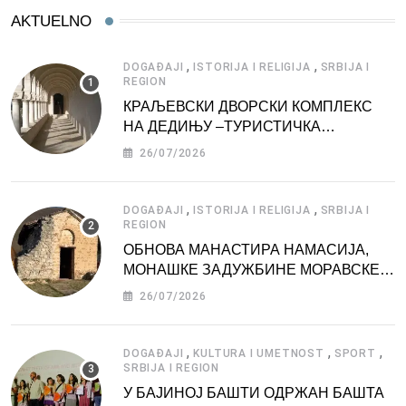
AKTUELNO
,
,
DOGAĐAJI
ISTORIJA I RELIGIJA
SRBIJA I
REGION
КРАЉЕВСКИ ДВОРСКИ КОМПЛЕКС
НА ДЕДИЊУ –ТУРИСТИЧКА
АТРАКЦИЈА
26/07/2026
,
,
DOGAĐAJI
ISTORIJA I RELIGIJA
SRBIJA I
REGION
ОБНОВА МАНАСТИРА НАМАСИЈА,
МОНАШКЕ ЗАДУЖБИНЕ МОРАВСКЕ
СРБИЈЕ
26/07/2026
,
,
,
DOGAĐAJI
KULTURA I UMETNOST
SPORT
SRBIJA I REGION
У БАЈИНОЈ БАШТИ ОДРЖАН БАШТА