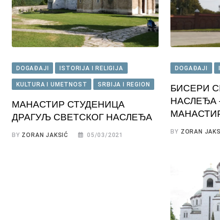
DOGAĐAJI
ISTORIJA I RELIGIJA
DOGAĐAJI
KULTURA I UMETNOST
SRBIJA I REGION
БИСЕРИ С
НАСЛЕЂА 
МАНАСТИР СТУДЕНИЦА
МАНАСТИ
ДРАГУЉ СВЕТСКОГ НАСЛЕЂА
BY
ZORAN JAKS
BY
ZORAN JAKSIĆ
05/03/2021