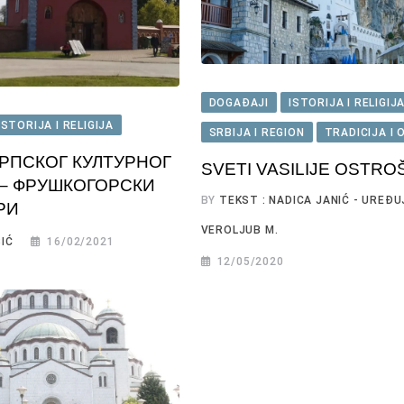
DOGAĐAJI
ISTORIJA I RELIGIJ
ISTORIJA I RELIGIJA
SRBIJA I REGION
TRADICIJA I 
РПСКОГ КУЛТУРНОГ
SVETI VASILIJE OSTRO
– ФРУШКОГОРСКИ
BY
TEKST : NADICA JANIĆ - UREĐU
РИ
VEROLJUB M.
IĆ
16/02/2021
12/05/2020