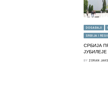
DOGAĐAJI
SRBIJA I REG
СРБИЈА П
ЈУБИЛЕЈЕ
BY
ZORAN JAKS