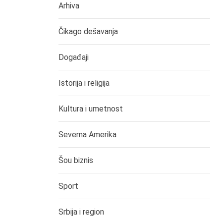
Arhiva
Čikago dešavanja
Događaji
Istorija i religija
Kultura i umetnost
Severna Amerika
Šou biznis
Sport
Srbija i region