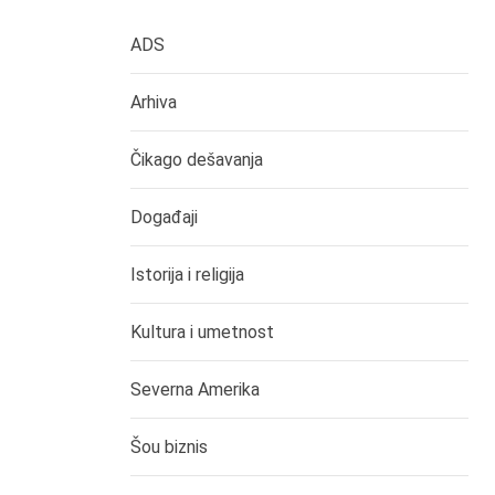
ADS
Arhiva
Čikago dešavanja
Događaji
Istorija i religija
Kultura i umetnost
Severna Amerika
Šou biznis