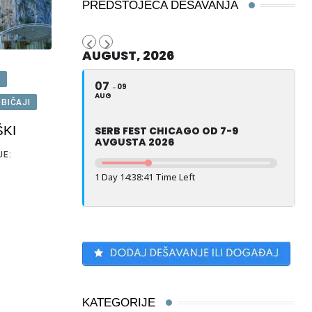
PREDSTOJEĆA DEŠAVANJA
AUGUST, 2026
A
07
09
AUG
OBIČAJI
ŠKI
SERB FEST CHICAGO OD 7-9
AVGUSTA 2026
JE:
1 Day 14:38:40 Time Left
KATEGORIJE