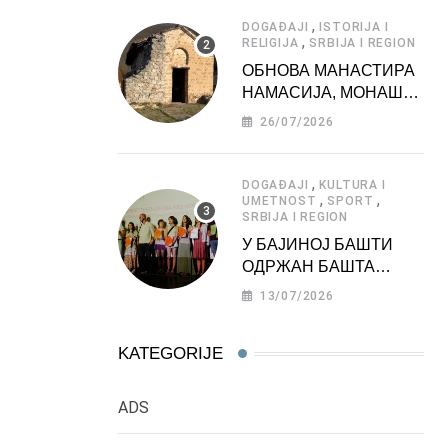
АТРАКЦИЈА
,
DOGAĐAJI
ISTORIJA I
,
RELIGIJA
SRBIJA I REGION
ОБНОВА МАНАСТИРА
НАМАСИЈА, МОНАШКЕ
ЗАДУЖБИНЕ
26/07/2026
МОРАВСКЕ СРБИЈЕ
,
DOGAĐAJI
KULTURA I
,
,
UMETNOST
SPORT
SRBIJA I REGION
У БАЈИНОЈ БАШТИ
ОДРЖАН БАШТА
ФЕСТ 2026
13/07/2026
KATEGORIJE
ADS