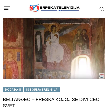
Skip
to
content
DOGAĐAJI
ISTORIJA I RELIGIJA
BELI ANĐEO – FRESKA KOJOJ SE DIVI CEO
SVET