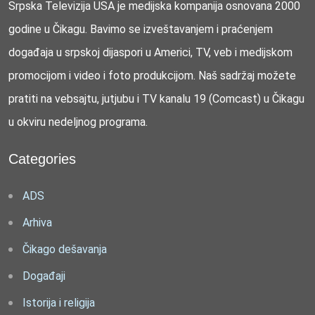
Srpska Televizija USA je medijska kompanija osnovana 2000
godine u Čikagu. Bavimo se izveštavanjem i praćenjem
događaja u srpskoj dijaspori u Americi, TV, veb i medijskom
promocijom i video i foto produkcijom. Naš sadržaj možete
pratiti na vebsajtu, jutjubu i TV kanalu 19 (Comcast) u Čikagu
u okviru nedeljnog programa.
Categories
ADS
Arhiva
Čikago dešavanja
Događaji
Istorija i religija