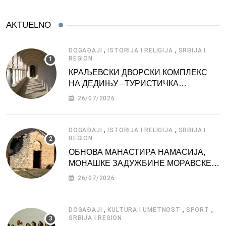
AKTUELNO
,
,
DOGAĐAJI
ISTORIJA I RELIGIJA
SRBIJA I
REGION
КРАЉЕВСКИ ДВОРСКИ КОМПЛЕКС
НА ДЕДИЊУ –ТУРИСТИЧКА
АТРАКЦИЈА
26/07/2026
,
,
DOGAĐAJI
ISTORIJA I RELIGIJA
SRBIJA I
REGION
ОБНОВА МАНАСТИРА НАМАСИЈА,
МОНАШКЕ ЗАДУЖБИНЕ МОРАВСКЕ
СРБИЈЕ
26/07/2026
,
,
,
DOGAĐAJI
KULTURA I UMETNOST
SPORT
SRBIJA I REGION