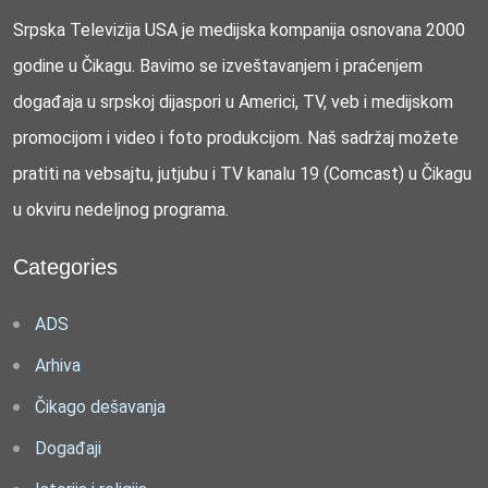
Srpska Televizija USA je medijska kompanija osnovana 2000
godine u Čikagu. Bavimo se izveštavanjem i praćenjem
događaja u srpskoj dijaspori u Americi, TV, veb i medijskom
promocijom i video i foto produkcijom. Naš sadržaj možete
pratiti na vebsajtu, jutjubu i TV kanalu 19 (Comcast) u Čikagu
u okviru nedeljnog programa.
Categories
ADS
Arhiva
Čikago dešavanja
Događaji