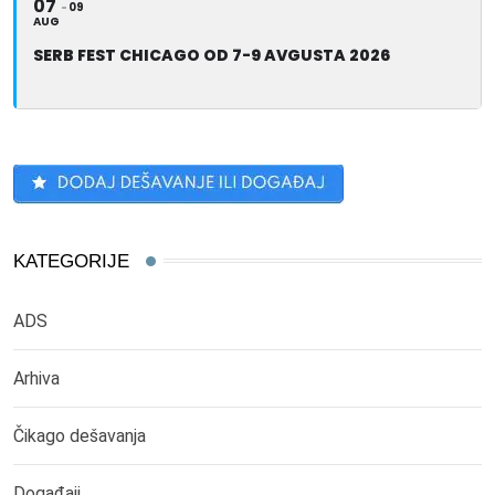
07
09
AUG
SERB FEST CHICAGO OD 7-9 AVGUSTA 2026
KATEGORIJE
ADS
Arhiva
Čikago dešavanja
Događaji