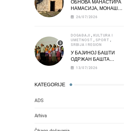
ОБНОВА МАНАСТИРА
НАМАСИЈА, МОНАШКЕ
ЗАДУЖБИНЕ
26/07/2026
МОРАВСКЕ СРБИЈЕ
,
DOGAĐAJI
KULTURA I
,
,
UMETNOST
SPORT
SRBIJA I REGION
У БАЈИНОЈ БАШТИ
ОДРЖАН БАШТА
ФЕСТ 2026
13/07/2026
KATEGORIJE
ADS
Arhiva
Čikago dešavanja