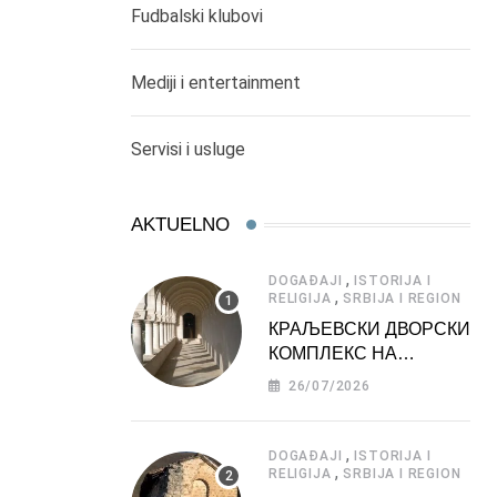
Fudbalski klubovi
Mediji i entertainment
Servisi i usluge
AKTUELNO
,
DOGAĐAJI
ISTORIJA I
,
RELIGIJA
SRBIJA I REGION
КРАЉЕВСКИ ДВОРСКИ
КОМПЛЕКС НА
ДЕДИЊУ –
26/07/2026
ТУРИСТИЧКА
АТРАКЦИЈА
,
DOGAĐAJI
ISTORIJA I
,
RELIGIJA
SRBIJA I REGION