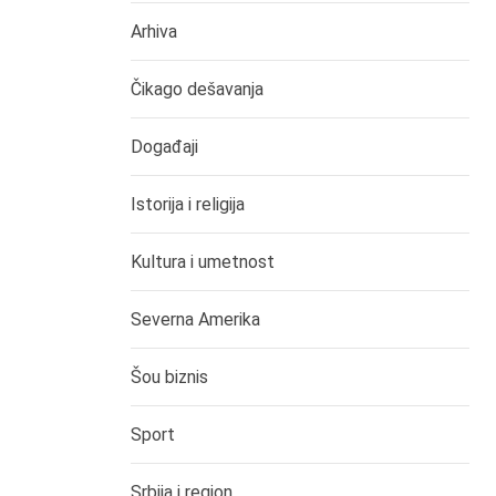
Arhiva
Čikago dešavanja
Događaji
Istorija i religija
Kultura i umetnost
Severna Amerika
Šou biznis
Sport
Srbija i region