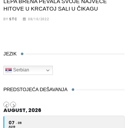
LEPA BRENA PEVALA SVOJE NAJVEĆE
HITOVE U KRCATOJ SALI U ČIKAGU
BY
STC
08/10/2022
JEZIK
Serbian
PREDSTOJEĆA DEŠAVANJA
AUGUST, 2026
07
09
AUG