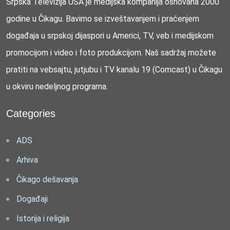
Srpska Televizija USA je medijska kompanija osnovana 2000
godine u Čikagu. Bavimo se izveštavanjem i praćenjem
događaja u srpskoj dijaspori u Americi, TV, veb i medijskom
promocijom i video i foto produkcijom. Naš sadržaj možete
pratiti na vebsajtu, jutjubu i TV kanalu 19 (Comcast) u Čikagu
u okviru nedeljnog programa.
Categories
ADS
Arhiva
Čikago dešavanja
Događaji
Istorija i religija