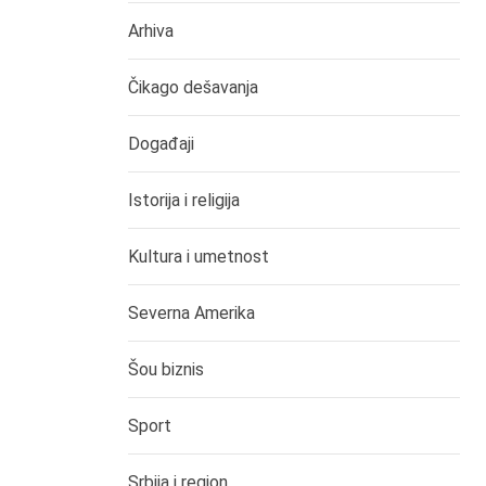
Arhiva
Čikago dešavanja
Događaji
Istorija i religija
Kultura i umetnost
Severna Amerika
Šou biznis
Sport
Srbija i region