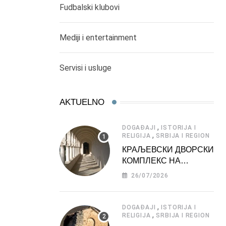
Fudbalski klubovi
Mediji i entertainment
Servisi i usluge
AKTUELNO
,
DOGAĐAJI
ISTORIJA I
,
RELIGIJA
SRBIJA I REGION
КРАЉЕВСКИ ДВОРСКИ
КОМПЛЕКС НА
ДЕДИЊУ –
26/07/2026
ТУРИСТИЧКА
АТРАКЦИЈА
,
DOGAĐAJI
ISTORIJA I
,
RELIGIJA
SRBIJA I REGION