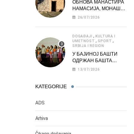
ОБНОВА МАНАСТИРА
НАМАСИЈА, МОНАШКЕ
ЗАДУЖБИНЕ
26/07/2026
МОРАВСКЕ СРБИЈЕ
,
DOGAĐAJI
KULTURA I
,
,
UMETNOST
SPORT
SRBIJA I REGION
У БАЈИНОЈ БАШТИ
ОДРЖАН БАШТА
ФЕСТ 2026
13/07/2026
KATEGORIJE
ADS
Arhiva
Čikago dešavanja